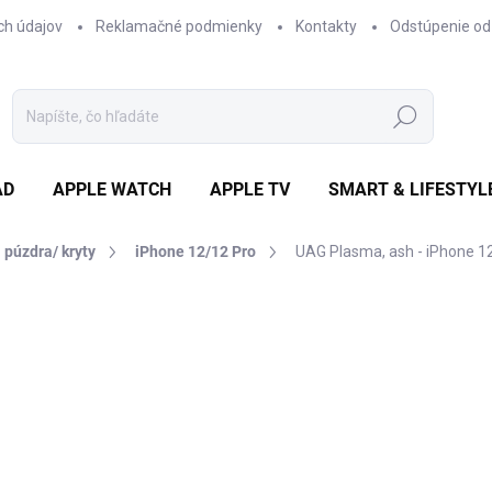
ch údajov
Reklamačné podmienky
Kontakty
Odstúpenie od
Hľadať
AD
APPLE WATCH
APPLE TV
SMART & LIFESTYL
púzdra/ kryty
iPhone 12/12 Pro
UAG Plasma, ash - iPhone 1
otenia
ZNAČKA:
UAG
€40,28
/ ks
€32,75 bez DPH
Jednotková
€40,28 / 1 ks
cena:
DOSTUPNOSŤ NA DOTAZ