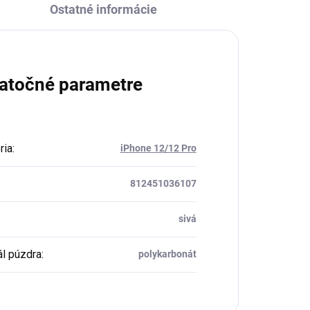
Ostatné informácie
atočné parametre
ria
:
iPhone 12/12 Pro
812451036107
sivá
ál púzdra
:
polykarbonát