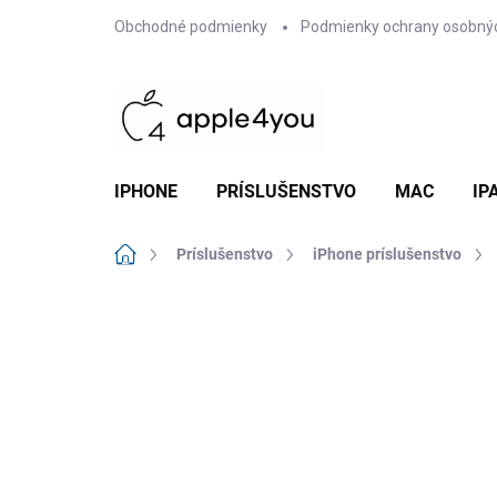
Prejsť
Obchodné podmienky
Podmienky ochrany osobný
na
obsah
IPHONE
PRÍSLUŠENSTVO
MAC
IP
Domov
Príslušenstvo
iPhone príslušenstvo
Neohodnotené
Podrobnosti hodn