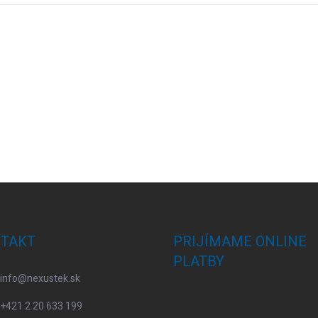
TAKT
PRIJÍMAME ONLINE
PLATBY
info
@
nexustek.sk
+421 2 20 633 199