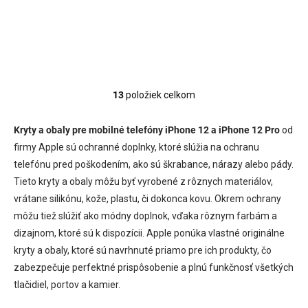
Jednotková
€40,28 / 1 ks
cena:
13
položiek celkom
O
v
l
Kryty a obaly pre mobilné telefóny iPhone 12 a iPhone 12 Pro
od
á
firmy Apple sú ochranné doplnky, ktoré slúžia na ochranu
d
telefónu pred poškodením, ako sú škrabance, nárazy alebo pády.
a
c
Tieto kryty a obaly môžu byť vyrobené z rôznych materiálov,
i
vrátane silikónu, kože, plastu, či dokonca kovu. Okrem ochrany
e
môžu tiež slúžiť ako módny doplnok, vďaka rôznym farbám a
p
r
dizajnom, ktoré sú k dispozícii. Apple ponúka vlastné originálne
v
kryty a obaly, ktoré sú navrhnuté priamo pre ich produkty, čo
k
zabezpečuje perfektné prispôsobenie a plnú funkčnosť všetkých
y
v
tlačidiel, portov a kamier.
ý