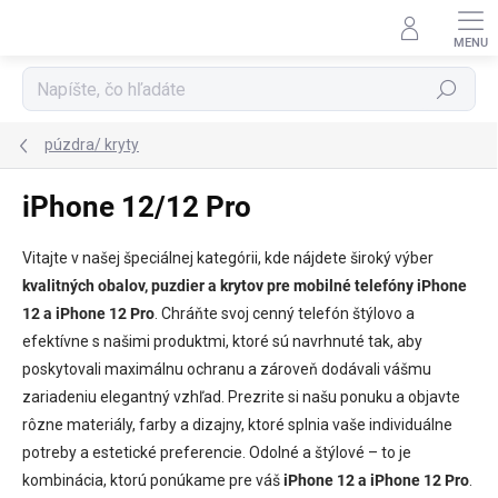
Prejsť
na
obsah
Hľadať
púzdra/ kryty
iPhone 12/12 Pro
Vitajte v našej špeciálnej kategórii, kde nájdete široký výber
kvalitných obalov, puzdier a krytov pre mobilné telefóny iPhone
12 a iPhone 12 Pro
. Chráňte svoj cenný telefón štýlovo a
efektívne s našimi produktmi, ktoré sú navrhnuté tak, aby
poskytovali maximálnu ochranu a zároveň dodávali vášmu
zariadeniu elegantný vzhľad. Prezrite si našu ponuku a objavte
rôzne materiály, farby a dizajny, ktoré splnia vaše individuálne
potreby a estetické preferencie. Odolné a štýlové – to je
kombinácia, ktorú ponúkame pre váš
iPhone 12 a iPhone 12 Pro
.