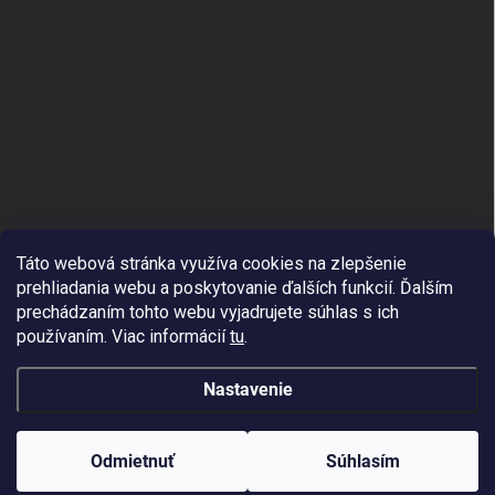
Táto webová stránka využíva cookies na zlepšenie
prehliadania webu a poskytovanie ďalších funkcií.
Ďalším
prechádzaním tohto webu vyjadrujete súhlas s ich
používaním. Viac informácií
tu
.
Nastavenie
Copyright 2026
APPLE4YOU.SK
. Všetky práva vyhradené.
Odmietnuť
Súhlasím
Vytvoril Shoptet