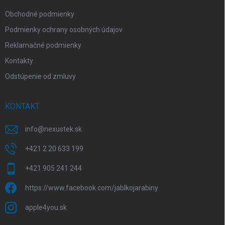
e
Obchodné podmienky
Podmienky ochrany osobných údajov
Reklamačné podmienky
Kontakty
Odstúpenie od zmluvy
KONTAKT
info
@
nexustek.sk
+421 2 20 633 199
+421 905 241 244
https://www.facebook.com/jablkojarabiny
apple4you.sk