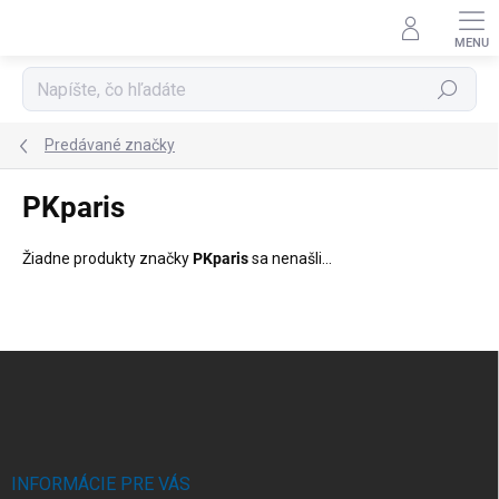
Prejsť
na
obsah
Hľadať
Predávané značky
PKparis
Žiadne produkty značky
PKparis
sa nenašli...
Z
á
p
ä
t
i
INFORMÁCIE PRE VÁS