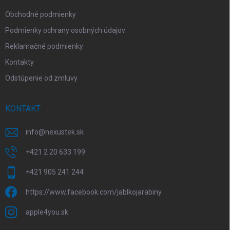
e
Obchodné podmienky
Podmienky ochrany osobných údajov
Reklamačné podmienky
Kontakty
Odstúpenie od zmluvy
KONTAKT
info
@
nexustek.sk
+421 2 20 633 199
+421 905 241 244
https://www.facebook.com/jablkojarabiny
apple4you.sk