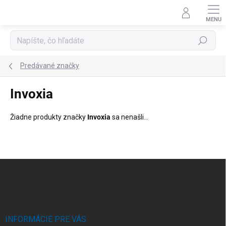
Prejsť
na
obsah
Hľadať
Predávané značky
Invoxia
Žiadne produkty značky
Invoxia
sa nenašli...
Z
á
p
ä
t
i
INFORMÁCIE PRE VÁS