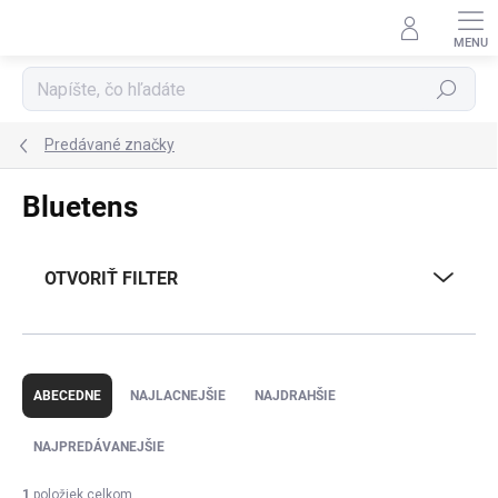
Prejsť
na
obsah
Hľadať
Predávané značky
Bluetens
OTVORIŤ FILTER
R
a
ABECEDNE
NAJLACNEJŠIE
NAJDRAHŠIE
d
e
NAJPREDÁVANEJŠIE
n
i
1
položiek celkom