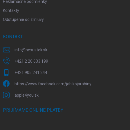
p
Reklamačné podmienky
i
Kontakty
s
u
Odstúpenie od zmluvy
KONTAKT
info
@
nexustek.sk
+421 2 20 633 199
+421 905 241 244
https://www.facebook.com/jablkojarabiny
apple4you.sk
PRIJÍMAME ONLINE PLATBY