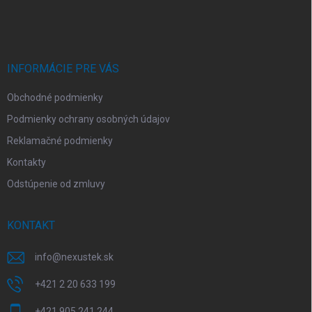
á
p
ä
t
i
INFORMÁCIE PRE VÁS
e
Obchodné podmienky
Podmienky ochrany osobných údajov
Reklamačné podmienky
Kontakty
Odstúpenie od zmluvy
KONTAKT
info
@
nexustek.sk
+421 2 20 633 199
+421 905 241 244