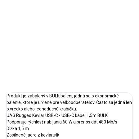
Jednotková
✓ NA SKLADE
cena:
MÔŽEME
DORUČIŤ DO:
12.8.2026
−
+
Pridať do košíka
DETAILNÉ INFORMÁCIE
OPÝTAŤ SA
STRÁŽIŤ
Produkt je zabalený v BULK balení, jedná sa o ekonomické
balenie, ktoré je určené pre veľkoodberateľov. Často sa jedná len
o vrecko alebo jednoduchú krabičku.
UAG Rugged Kevlar USB-C - USB-C kábel 1,5m BULK
Podporuje rýchlosť nabíjania 60 W a prenos dát 480 Mb/s
Dĺžka 1,5 m
Zosilnené jadro z kevlaru®