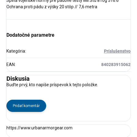
Spĺňa vojenské normy pre pádové testy Mil Std 810g 516.6
Ochrana proti pádu z výšky 20 stôp // 7,6 metra
Dodatočné parametre
Kategória
:
Príslušenstvo
EAN
:
840283915062
Diskusia
Buďte prvý, kto napíše príspevok k tejto položke.
Pridať komentár
https://www.
urbanarmorgear.com