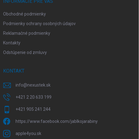
i
INFORMÁCIE PRE VÁS
e
Obchodné podmienky
Podmienky ochrany osobných údajov
Reklamačné podmienky
Kontakty
Odstúpenie od zmluvy
KONTAKT
info
@
nexustek.sk
+421 2 20 633 199
+421 905 241 244
https://www.facebook.com/jablkojarabiny
apple4you.sk