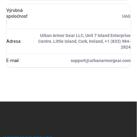
Výrobná
spoločnosť
UAG
:
Urban Armor Gear LLC, Unit 7 Island Enterprise
Adresa
:
Centre, Little Island, Cork, Ireland, +1 (833) 984-
2824
E-mail
:
support@urbanarmorgear.com
Z
á
p
ä
t