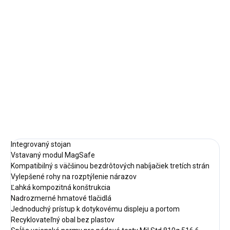
cena:
MÔŽEME
DORUČIŤ DO:
11.8.2026
−
+
Pridať do košíka
DETAILNÉ INFORMÁCIE
OPÝTAŤ SA
STRÁŽIŤ
Integrovaný stojan
Vstavaný modul MagSafe
Kompatibilný s väčšinou bezdrôtových nabíjačiek tretích strán
Vylepšené rohy na rozptýlenie nárazov
Ľahká kompozitná konštrukcia
Nadrozmerné hmatové tlačidlá
Jednoduchý prístup k dotykovému displeju a portom
Recyklovateľný obal bez plastov