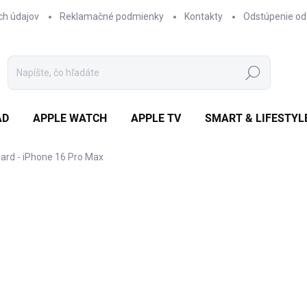
ch údajov
Reklamačné podmienky
Kontakty
Odstúpenie od
Hľadať
AD
APPLE WATCH
APPLE TV
SMART & LIFESTYL
lard - iPhone 16 Pro Max
otenia
ZNAČKA:
UAG
€55,35
/ ks
€45 bez DPH
Jednotková
✓ NA SKLADE
cena: