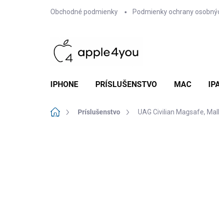
Prejsť
Obchodné podmienky
Podmienky ochrany osobný
na
obsah
IPHONE
PRÍSLUŠENSTVO
MAC
IP
Domov
Príslušenstvo
UAG Civilian Magsafe, Mal
Neohodnotené
Podrobnosti hodn