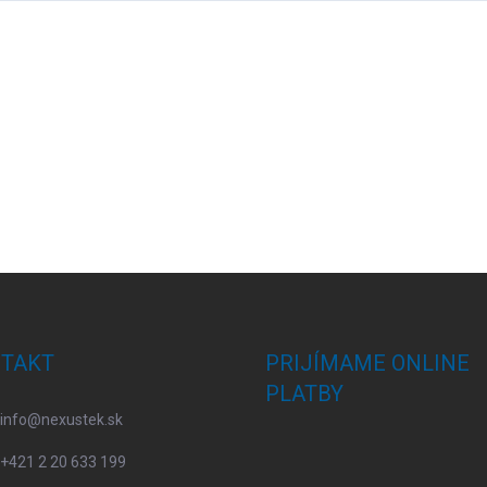
TAKT
PRIJÍMAME ONLINE
PLATBY
info
@
nexustek.sk
+421 2 20 633 199