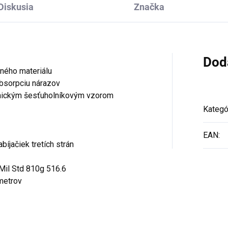
Diskusia
Značka
Dod
aného materiálu
absorpciu nárazov
amickým šesťuholníkovým vzorom
Kategó
EAN
:
íjačiek tretích strán
Mil Std 810g 516.6
 metrov