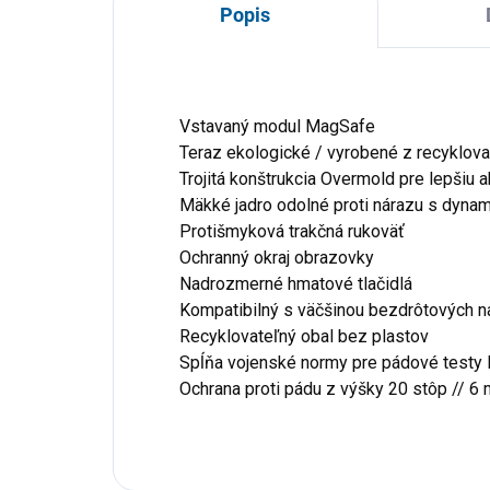
Popis
Vstavaný modul MagSafe
Teraz ekologické / vyrobené z recyklov
Trojitá konštrukcia Overmold pre lepšiu 
Mäkké jadro odolné proti nárazu s dyn
Protišmyková trakčná rukoväť
Ochranný okraj obrazovky
Nadrozmerné hmatové tlačidlá
Kompatibilný s väčšinou bezdrôtových nab
Recyklovateľný obal bez plastov
Spĺňa vojenské normy pre pádové testy 
Ochrana proti pádu z výšky 20 stôp // 6