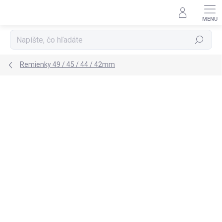
Prejsť
na
obsah
Hľadať
Remienky 49 / 45 / 44 / 42mm
1 hodnotenie
Podrobnosti hodnotenia
ZNAČKA:
UAG