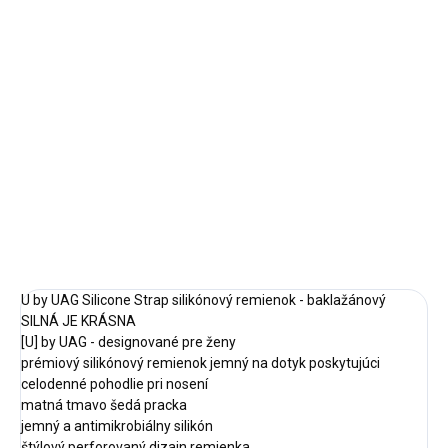
cena:
DOSTUPNOSŤ NA DOTAZ
MÔŽEME
DORUČIŤ DO:
24.8.2026
−
+
Pridať do košíka
DETAILNÉ INFORMÁCIE
OPÝTAŤ SA
STRÁŽIŤ
U by UAG Silicone Strap silikónový remienok - baklažánový
SILNÁ JE KRÁSNA
[U] by UAG - designované pre ženy
prémiový silikónový remienok jemný na dotyk poskytujúci
celodenné pohodlie pri nosení
matná tmavo šedá pracka
jemný a antimikrobiálny silikón
štýlový perforovaný dizajn remienka