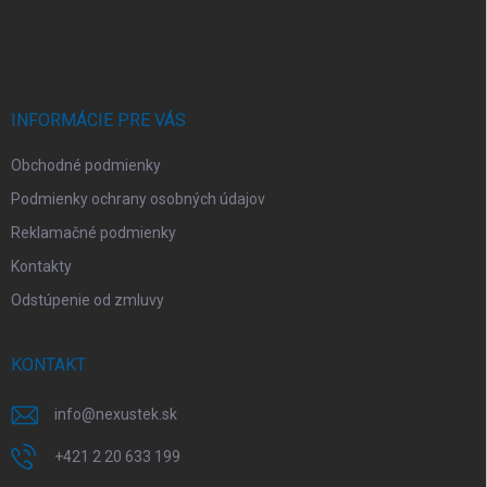
Z
á
p
ä
t
i
INFORMÁCIE PRE VÁS
e
Obchodné podmienky
Podmienky ochrany osobných údajov
Reklamačné podmienky
Kontakty
Odstúpenie od zmluvy
KONTAKT
info
@
nexustek.sk
+421 2 20 633 199