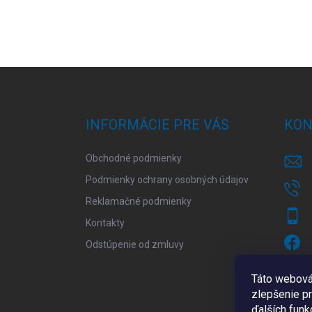
Z
á
p
ä
INFORMÁCIE PRE VÁS
KON
t
i
Obchodné podmienky
e
Podmienky ochrany osobných údajov
Reklamačné podmienky
Kontakty
Odstúpenie od zmluvy
Táto webová
zlepšenie p
ďalších funkc