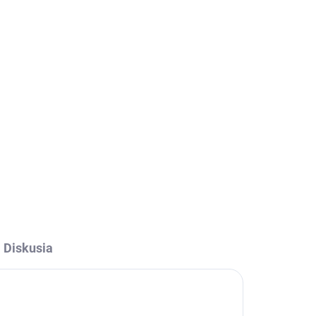
026
Pridať do košíka
OPÝTAŤ SA
STRÁŽIŤ
Diskusia