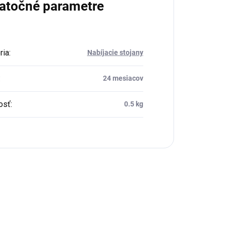
atočné parametre
ria
:
Nabíjacie stojany
:
24 mesiacov
osť
:
0.5 kg