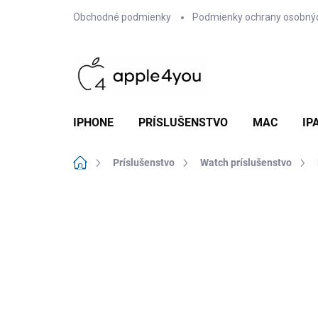
Prejsť
Obchodné podmienky
Podmienky ochrany osobný
na
obsah
IPHONE
PRÍSLUŠENSTVO
MAC
IP
Domov
Príslušenstvo
Watch príslušenstvo
Neohodnotené
Podrobnosti hodn