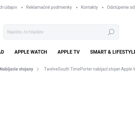
ch údajov
Reklamačné podmienky
Kontakty
Odstúpenie od
Hľadať
AD
APPLE WATCH
APPLE TV
SMART & LIFESTYL
Nabíjacie stojany
TwelveSouth TimePorter nabíjací stojan Apple W
otenia
ZNAČKA:
TWELVESOUTH
€44,28
/ ks
€36 bez DPH
Jednotková
€44,28 / 1 ks
cena:
✓ NA SKLADE