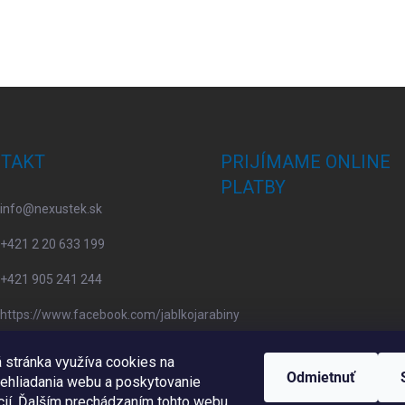
TAKT
PRIJÍMAME ONLINE
PLATBY
info
@
nexustek.sk
+421 2 20 633 199
+421 905 241 244
https://www.facebook.com/jablkojarabiny
apple4you.sk
 stránka využíva cookies na
Odmietnuť
rehliadania webu a poskytovanie
ií.
Ďalším prechádzaním tohto webu