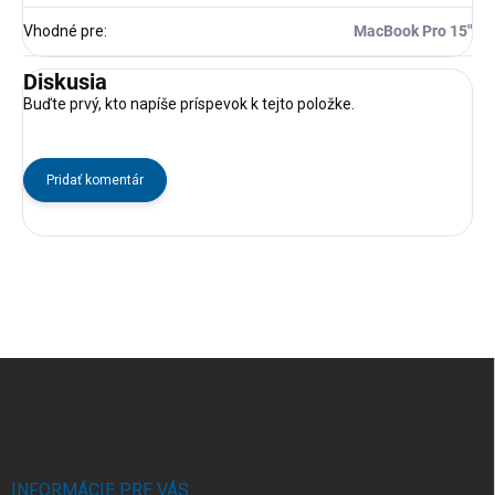
Vhodné pre
:
MacBook Pro 15"
Diskusia
Buďte prvý, kto napíše príspevok k tejto položke.
Pridať komentár
Z
á
p
ä
t
i
INFORMÁCIE PRE VÁS