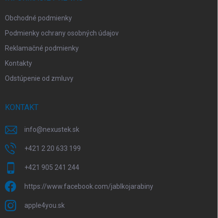
e
Obchodné podmienky
Podmienky ochrany osobných údajov
Reklamačné podmienky
Kontakty
Odstúpenie od zmluvy
KONTAKT
info
@
nexustek.sk
+421 2 20 633 199
+421 905 241 244
https://www.facebook.com/jablkojarabiny
apple4you.sk