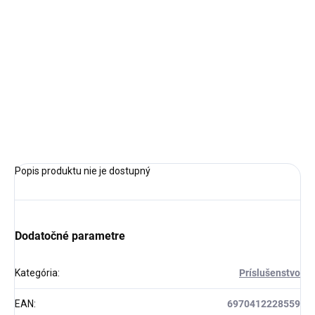
cena:
MÔŽEME
DORUČIŤ DO:
24.8.2026
−
+
Pridať do košíka
OPÝTAŤ SA
STRÁŽIŤ
Popis produktu nie je dostupný
Dodatočné parametre
Kategória
:
Príslušenstvo
EAN
:
6970412228559