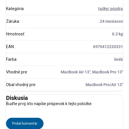
Kategória
:
tašky/ púzdra
Záruka
:
24 mesiacov
Hmotnosť
:
0.3 kg
EAN
:
6970412220331
Farba
:
šedá
Vhodné pre
:
MacBook Air 13", MacBook Pro 13"
Obal vhodný pre
:
MacBook Pro/Air 13"
Diskusia
Buďte prvý, kto napíše príspevok k tejto položke.
Pridať komentár