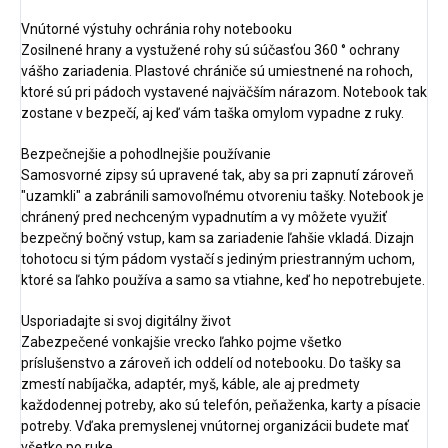
Vnútorné výstuhy ochránia rohy notebooku
Zosilnené hrany a vystužené rohy sú súčasťou 360 ° ochrany
vášho zariadenia. Plastové chrániče sú umiestnené na rohoch,
ktoré sú pri pádoch vystavené najväčším nárazom. Notebook tak
zostane v bezpečí, aj keď vám taška omylom vypadne z ruky.
Bezpečnejšie a pohodlnejšie používanie
Samosvorné zipsy sú upravené tak, aby sa pri zapnutí zároveň
"uzamkli" a zabránili samovoľnému otvoreniu tašky. Notebook je
chránený pred nechceným vypadnutím a vy môžete využiť
bezpečný bočný vstup, kam sa zariadenie ľahšie vkladá. Dizajn
tohotocu si tým pádom vystačí s jediným priestranným uchom,
ktoré sa ľahko používa a samo sa vtiahne, keď ho nepotrebujete.
Usporiadajte si svoj digitálny život
Zabezpečené vonkajšie vrecko ľahko pojme všetko
príslušenstvo a zároveň ich oddelí od notebooku. Do tašky sa
zmestí nabíjačka, adaptér, myš, káble, ale aj predmety
každodennej potreby, ako sú telefón, peňaženka, karty a písacie
potreby. Vďaka premyslenej vnútornej organizácii budete mať
všetko po ruke.