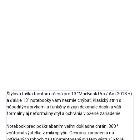
cena:
DOSTUPNOSŤ NA DOTAZ
MÔŽEME
DORUČIŤ DO:
21.8.2026
−
+
Pridať do košíka
DETAILNÉ INFORMÁCIE
OPÝTAŤ SA
STRÁŽIŤ
Štýlová taška tomtoc určená pre 13 "MacBook Pro / Air (2018 +)
a ďalšie 13" notebooky vám nesmie chýbať. Klasický strih s
nápaditými prvkami a funkčný dizajn dokonale doplnia váš
formálny aj neformálny štýl a ochránia vložené zariadenie.
Notebook pred poškriabaním veľmi dôkladne chráni 360 °
vnútorná výstelka z mikroplyšu. Ochranu zariadenia na
vyťažených rohoch zaistí patentovaný systém výstuží, ktoré