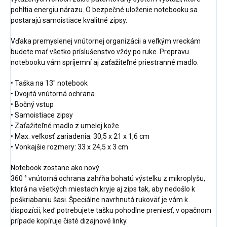
pohltia energiu nárazu. O bezpečné uloženie notebooku sa
postarajú samoistiace kvalitné zipsy.
Vďaka premyslenej vnútornej organizácii a veľkým vreckám
budete mať všetko príslušenstvo vždy po ruke. Prepravu
notebooku vám spríjemní aj zaťažiteľné priestranné madlo.
• Taška na 13" notebook
• Dvojitá vnútorná ochrana
• Bočný vstup
• Samoistiace zipsy
• Zaťažiteľné madlo z umelej kože
• Max. veľkosť zariadenia: 30,5 x 21 x 1,6 cm
• Vonkajšie rozmery: 33 x 24,5 x 3 cm
Notebook zostane ako nový
360 ° vnútorná ochrana zahŕňa bohatú výstelku z mikroplyšu,
ktorá na všetkých miestach kryje aj zips tak, aby nedošlo k
poškriabaniu šasi. Špeciálne navrhnutá rukoväť je vám k
dispozícii, keď potrebujete tašku pohodlne preniesť, v opačnom
prípade kopíruje čisté dizajnové linky.