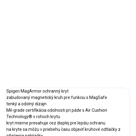
cena:
✓ SKLADOM U DODÁVATEĽA
MÔŽEME
DORUČIŤ DO:
14.8.2026
−
+
Pridať do košíka
DETAILNÉ INFORMÁCIE
OPÝTAŤ SA
STRÁŽIŤ
Spigen MagArmor ochranný kryt
zabudovaný magnetický kruh pre funkciu s MagSafe
tenký a odolný dizajn
Mil-grade certifikácia odolnosti pri páde s Air Cushion
Technology® v rohoch krytu
kryt mierne presahuje cez displej pre lepšiu ochranu
na kryte sa môžu v priebehu času objaviť kruhové odtlačky z
otlačenia nabíjačky