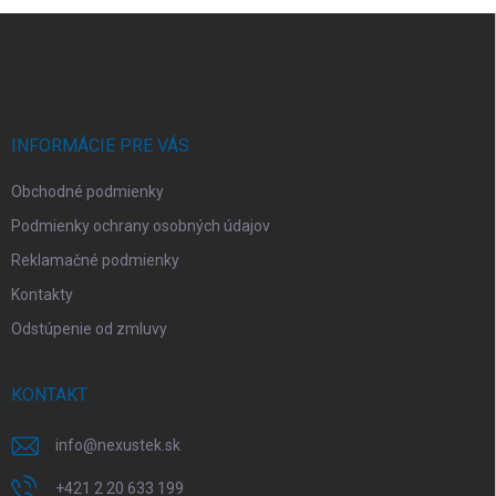
Z
á
p
ä
t
i
INFORMÁCIE PRE VÁS
e
Obchodné podmienky
Podmienky ochrany osobných údajov
Reklamačné podmienky
Kontakty
Odstúpenie od zmluvy
KONTAKT
info
@
nexustek.sk
+421 2 20 633 199