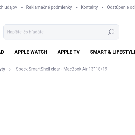
ch údajov
Reklamačné podmienky
Kontakty
Odstúpenie od
Hľadať
AD
APPLE WATCH
APPLE TV
SMART & LIFESTYL
yty
Speck SmartShell clear - MacBook Air 13" 18/19
otenia
ZNAČKA:
SPECK
€47,97
/ ks
€39 bez DPH
Jednotková
€47,97 / 1 ks
cena:
DOSTUPNOSŤ NA DOTAZ