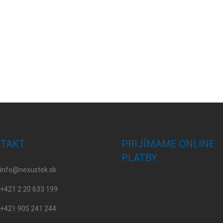
TAKT
PRIJÍMAME ONLINE
PLATBY
info
@
nexustek.sk
+421 2 20 633 199
+421 905 241 244