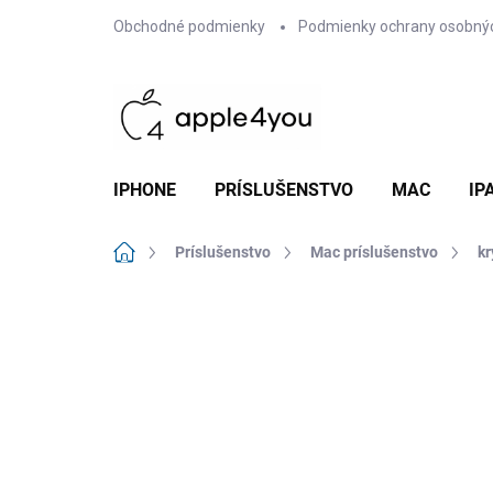
Prejsť
Obchodné podmienky
Podmienky ochrany osobný
na
obsah
IPHONE
PRÍSLUŠENSTVO
MAC
IP
Domov
Príslušenstvo
Mac príslušenstvo
kr
Neohodnotené
Podrobnosti hodn