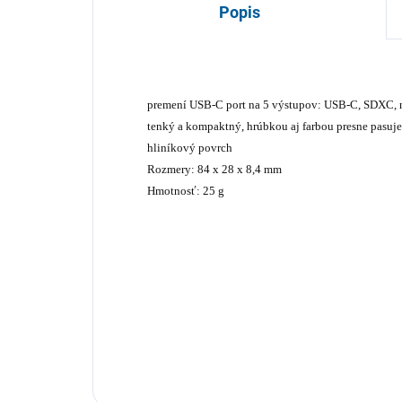
Popis
premení USB-C port na 5 výstupov: USB-C, SDXC,
tenký a kompaktný, hrúbkou aj farbou presne pasu
hliníkový povrch
Rozmery: 84 x 28 x 8,4 mm
Hmotnosť: 25 g