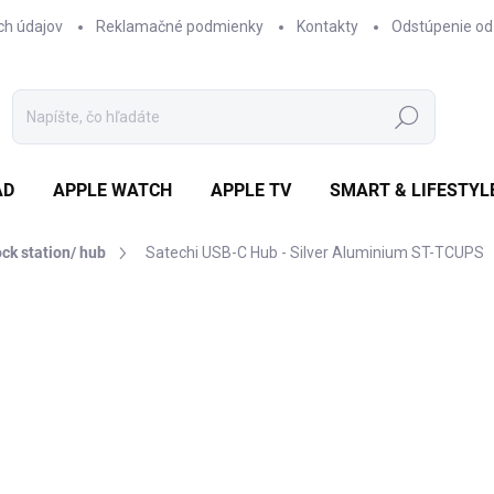
ch údajov
Reklamačné podmienky
Kontakty
Odstúpenie od
Hľadať
AD
APPLE WATCH
APPLE TV
SMART & LIFESTYL
ck station/ hub
Satechi USB-C Hub - Silver Aluminium ST-TCUPS
otenia
ZNAČKA:
SATECHI
€42,95
/ ks
€34,92 bez DPH
Jednotková
€42,95 / 1 ks
cena:
✓ NA SKLADE