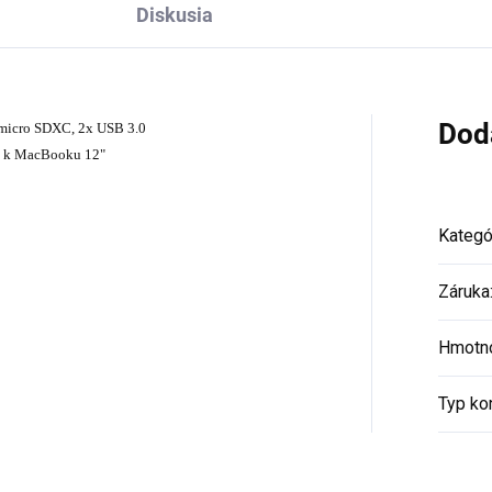
Diskusia
Dod
 micro SDXC, 2x USB 3.0
je k MacBooku 12"
Kategó
Záruka
Hmotn
Typ ko