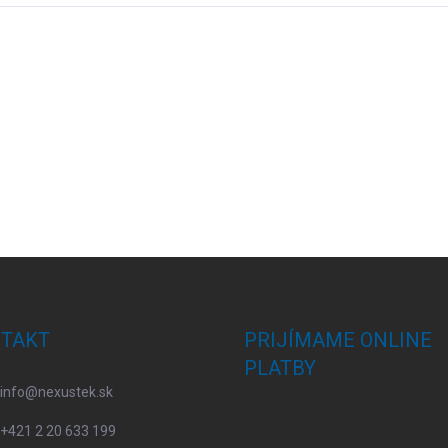
TAKT
PRIJÍMAME ONLINE
PLATBY
info
@
nexustek.sk
+421 2 20 633 199