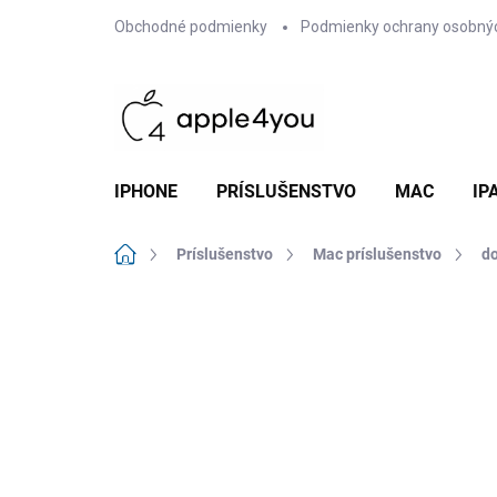
Prejsť
Obchodné podmienky
Podmienky ochrany osobný
na
obsah
IPHONE
PRÍSLUŠENSTVO
MAC
IP
Domov
Príslušenstvo
Mac príslušenstvo
do
Neohodnotené
Podrobnosti hodn