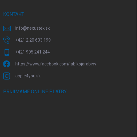
KONTAKT
info
@
nexustek.sk
+421 2 20 633 199
+421 905 241 244
https://www.facebook.com/jablkojarabiny
apple4you.sk
PRIJÍMAME ONLINE PLATBY