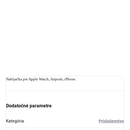
MÔŽEME
DORUČIŤ DO:
12.8.2026
−
+
Pridať do košíka
DETAILNÉ INFORMÁCIE
OPÝTAŤ SA
STRÁŽIŤ
Nabíjačka pre Apple Watch, Airpods, iPhone.
Dodatočné parametre
Kategória
:
Príslušenstvo