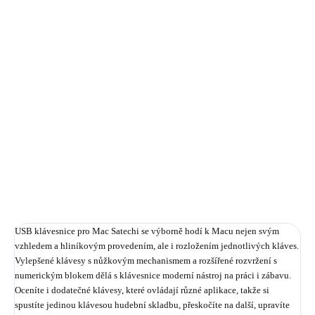
Jednotková
€57,40 / 1 ks
cena:
✓ NA SKLADE
MÔŽEME
DORUČIŤ DO:
12.8.2026
−
+
Pridať do košíka
DETAILNÉ INFORMÁCIE
OPÝTAŤ SA
STRÁŽIŤ
USB klávesnice pro Mac Satechi se výborně hodí k Macu nejen svým
vzhledem a hliníkovým provedením, ale i rozložením jednotlivých kláves.
Vylepšené klávesy s nůžkovým mechanismem a rozšířené rozvržení s
numerickým blokem dělá s klávesnice moderní nástroj na práci i zábavu.
Oceníte i dodatečné klávesy, které ovládají různé aplikace, takže si
spustíte jedinou klávesou hudební skladbu, přeskočíte na další, upravíte