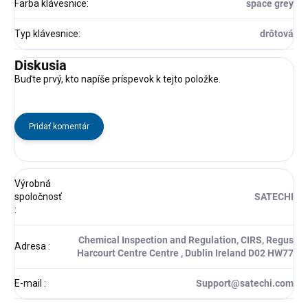
Farba klávesnice
:
space grey
Typ klávesnice
:
drôtová
Diskusia
Buďte prvý, kto napíše príspevok k tejto položke.
Pridať komentár
Výrobná
spoločnosť
SATECHI
:
Chemical Inspection and Regulation, CIRS, Regus
Adresa
:
Harcourt Centre Centre , Dublin Ireland D02 HW77
E-mail
:
Support@satechi.com