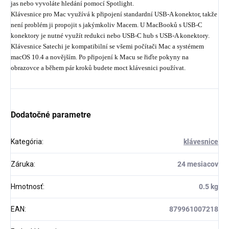
jas nebo vyvoláte hledání pomocí Spotlight.
Klávesnice pro Mac využívá k připojení standardní USB-A konektor, takže
není problém ji propojit s jakýmkoliv Macem. U MacBooků s USB-C
konektory je nutné využít redukci nebo USB-C hub s USB-A konektory.
Klávesnice Satechi je kompatibilní se všemi počítači Mac a systémem
macOS 10.4 a novějším. Po připojení k Macu se řiďte pokyny na
obrazovce a během pár kroků budete moct klávesnici používat.
Dodatočné parametre
Kategória
:
klávesnice
Záruka
:
24 mesiacov
Hmotnosť
:
0.5 kg
EAN
:
879961007218