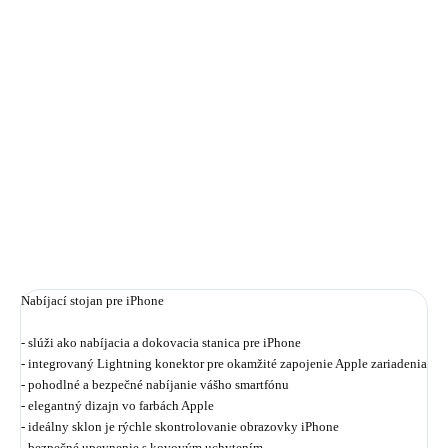
cena:
✓ NA SKLADE
MÔŽEME
DORUČIŤ DO:
11.8.2026
−
+
Pridať do košíka
DETAILNÉ INFORMÁCIE
OPÝTAŤ SA
STRÁŽIŤ
Nabíjací stojan pre iPhone
- slúži ako nabíjacia a dokovacia stanica pre iPhone
- integrovaný Lightning konektor pre okamžité zapojenie Apple zariadenia
- pohodlné a bezpečné nabíjanie vášho smartfónu
- elegantný dizajn vo farbách Apple
- ideálny sklon je rýchle skontrolovanie obrazovky iPhone
- bezpečné upevnenie s kovovým uchytením