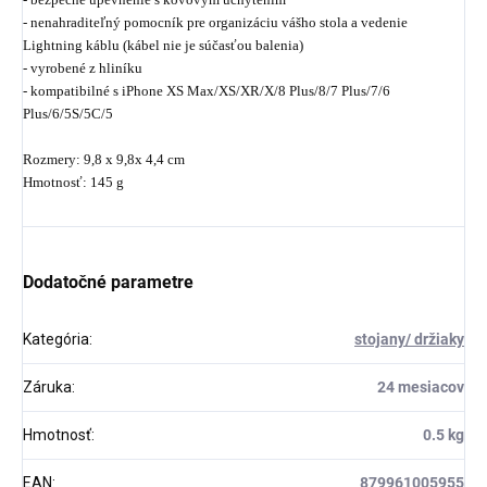
- nenahraditeľný pomocník pre organizáciu vášho stola a vedenie
Lightning káblu (kábel nie je súčasťou balenia)
- vyrobené z hliníku
- kompatibilné s iPhone XS Max/XS/XR/X/8 Plus/8/7 Plus/7/6
Plus/6/5S/5C/5
Rozmery: 9,8 x 9,8x 4,4 cm
Hmotnosť: 145 g
Dodatočné parametre
Kategória
:
stojany/ držiaky
Záruka
:
24 mesiacov
Hmotnosť
:
0.5 kg
EAN
:
879961005955