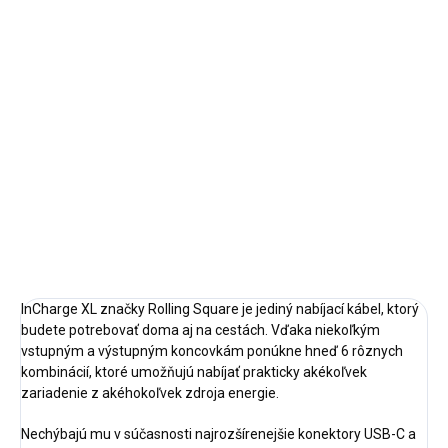
Jednotková
✓ NA SKLADE
cena:
MÔŽEME
DORUČIŤ DO:
11.8.2026
−
+
Pridať do košíka
DETAILNÉ INFORMÁCIE
OPÝTAŤ SA
STRÁŽIŤ
InCharge XL značky Rolling Square je jediný nabíjací kábel, ktorý
budete potrebovať doma aj na cestách. Vďaka niekoľkým
vstupným a výstupným koncovkám ponúkne hneď 6 rôznych
kombinácií, ktoré umožňujú nabíjať prakticky akékoľvek
zariadenie z akéhokoľvek zdroja energie.
Nechýbajú mu v súčasnosti najrozšírenejšie konektory USB-C a