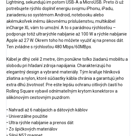
Lightning, sekundujú im potom USB-A a MicroUSB. Preto či už
potrebujete rýchlo doplniť energiu svojmu iPhonu, iPadu,
zariadeniu so systémom Android, notebooku alebo
akémukoľvek inému šikovnému príslušenstvu, multikábel
inCharge XL vám to umožní. A to s parádnou rýchlosťou –
podporuje totiž ultrarýchle nabíjanie až 100 W a rýchle nabíjanie
Apple až 27 W. Okrem toho ho môžete využiť aj na prenos dát.
Ten zvládne s rýchlosťou 480 Mbps/60MBps.
Kábel je dlhý celé 2 metre, čím ponúkne toľko žiadanú mobilitu a
slobodu pri hľadaní zdroja napájania. Charakterizujú ho
elegantný design a vybrané materiály. Tým kraľuje hliníková
zliatina a nylon, ktoré súčiastky kábla chránia a garantujú jeho
extra dlhú životnosť. Pre ešte lepšiu ochranu citlivých častí ho
Rolling Square vybavil odnímateľným krytom konektorov a
silikónovým cestovným puzdrom.
• Nahradí až 6 nabíjacích a dátových káblov
• Univerzálne použitie
• Ultra rýchle nabíjanie a prenos dát
• Zo špičkových materiálov
• Silný N52 magnet