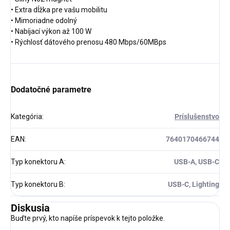
• Extra dĺžka pre vašu mobilitu
• Mimoriadne odolný
• Nabíjací výkon až 100 W
• Rýchlosť dátového prenosu 480 Mbps/60MBps
Dodatočné parametre
Kategória
:
Príslušenstvo
EAN
:
7640170466744
Typ konektoru A
:
USB-A, USB-C
Typ konektoru B
:
USB-C, Lighting
Diskusia
Buďte prvý, kto napíše príspevok k tejto položke.