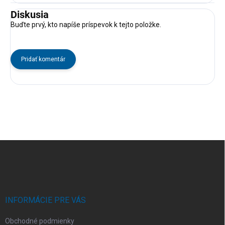
Diskusia
Buďte prvý, kto napíše príspevok k tejto položke.
Pridať komentár
Z
á
p
ä
t
i
INFORMÁCIE PRE VÁS
e
Obchodné podmienky