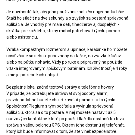
Je navrhnuté tak, aby jeho používanie bolo čo najjednoduchšie.
Stačí ho stlačiť na dve sekundy a o zvyšok sa postará sprievodná
aplikácia. Je vhodný pre malé deti, tínedžerov aj dospelých -
skrátka pre každého, kto by mohol potrebovať rýchlu pomoc
alebo asistenciu.
Vďaka kompaktným rozmerom a upínacej karabínke ho môžete
nosiť všade so sebou: pripevnený na taške, na zväzku kľúčov
alebo na pútku nohavíc. Vždy po ruke a pripravený na použitie
vďaka integrovaným špičkovým batériám. Ich životnosť je 4 roky
a nie je potrebné ich nabíjať.
Bezplatné lokalizačné textové správy a telefónne hovory
V prípade, že potrebujete aktivovať svoj osobný alarm,
pravdepodobne budete chcieť zavolať pomoc - a to rýchlo.
Spoločnosť Plegium s tým počítala a vyvinula sprievodnú
aplikáciu, ktorá sa o to postará. V nej môžete nastaviť až 5
núdzových kontaktov, ktoré po použití tlačidla dostanú textovú
správu s vašou polohou GPS. Okrem toho dostanú aj telefonát,
ktorý ich bude informovať o tom, že ste v nebezpečenstve.