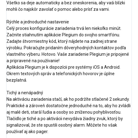
Všetko sa deje automaticky a bez oneskorenia, aby vaši blízki
mohli čo najskôr zavolať o pomoc alebo prísť za vami.
Rýchle a jednoduché nastavenie
Celý proces konfigurácie zariadenia trvá len niekoľko minút.
Začnite stiahnutím aplikácie Plegium do svojho smartfónu.
Zadajte štvormiestny kód, ktorý nájdete na zadnej strane
výrobku. Pokračujte pridaním dôveryhodných kontaktov podľa
vlastného výberu. Hotovo. Vaše zariadenie Plegium je pripojené
a pripravené na používanie!
Aplikácia Plegium je k dispozícii pre systémy iOS a Android.
Okrem textových správ a telefonických hovorov je úplne
bezplatná.
Tichý a nenápadný
Na aktiváciu zariadenia stačí, ak ho podržíte stlačené 2 sekundy.
Praktické a zároveň dostatočne jednoduché na to, aby ho zvládli
aj malé deti, starší ľudia a osoby so zníženou pohyblivosťou.
Tlačidlo je tiché a po aktivácii nevydáva žiadny zvuk, ktorý by
signalizoval, že ste spustili osobný alarm. Môžete ho však
používať aj ako pager.