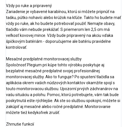
Vždy po ruke a pripravený
Zariadenie je vybavené karabínou, ktorú si môžete pripnúť na
tašku, pútko nohavíc alebo krúžok na kľúče. Takto ho budete mať
vždy po ruke, ak ho budete potrebovať použiť. Nemajte obavy,
tlačidlo vám nebude prekážať. S priemerom len 2,5 cm má
veľkosť kovovej mince. Vždy bude pripravený na akciu vďaka
špičkovým batériám - doporučujeme ale batériu pravidelne
kontrolovať.
Mesačné predplatné monitorovacej služby
Spoločnosť Plegium pri kúpe tohto výrobku poskytuje aj
bezplatné mesačné predplatné svojej profesionálnej
monitorovacej služby. Ako to funguje? Po spustení tlačidla sa
aplikácia okrem vašich núdzových kontaktov okamžite spojí s
touto monitorovacou službou. Upozorní prvých záchranárov na
vašu situáciu a polohu. Pomoc, ktorú potrebujete, vám tak bude
poskytnutá ešte rýchlejšie. Ak ste so službou spokojní, môžete si
zakúpiť aj mesačné alebo ročné predplatné. Monitorovanie
môžete tiež kedykoľvek zrušiť.
Zhrnutie funkcií