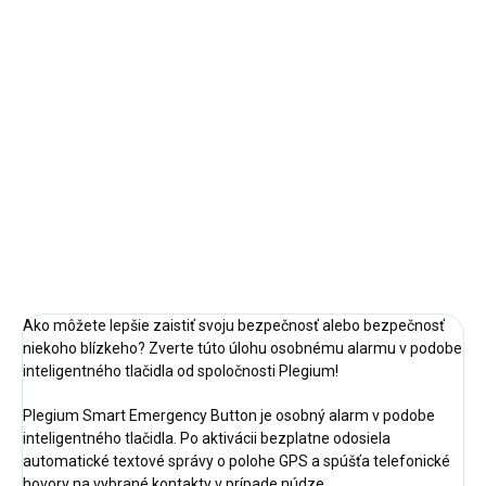
cena:
✓ NA SKLADE
MÔŽEME
DORUČIŤ DO:
12.8.2026
−
+
Pridať do košíka
DETAILNÉ INFORMÁCIE
OPÝTAŤ SA
STRÁŽIŤ
Ako môžete lepšie zaistiť svoju bezpečnosť alebo bezpečnosť
niekoho blízkeho? Zverte túto úlohu osobnému alarmu v podobe
inteligentného tlačidla od spoločnosti Plegium!
Plegium Smart Emergency Button je osobný alarm v podobe
inteligentného tlačidla. Po aktivácii bezplatne odosiela
automatické textové správy o polohe GPS a spúšťa telefonické
hovory na vybrané kontakty v prípade núdze.