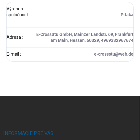
Výrobná
spoločnosť
Pitaka
:
E-CrossStu GmbH, Mainzer Landstr. 69, Frankfurt
Adresa
:
am Main, Hessen, 60329, 4969332967674
E-mail
:
e-crossstu@web.de
Z
á
p
ä
t
i
INFORMÁCIE PRE VÁS