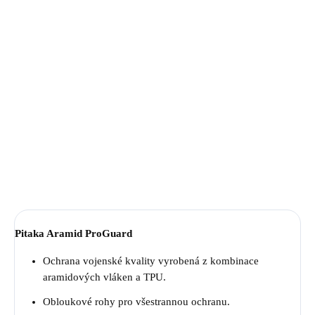
Jednotková
✓ NA SKLADE
cena:
MÔŽEME
DORUČIŤ DO:
12.8.2026
−
+
Pridať do košíka
DETAILNÉ INFORMÁCIE
OPÝTAŤ SA
STRÁŽIŤ
Pitaka Aramid ProGuard
Ochrana vojenské kvality vyrobená z kombinace
aramidových vláken a TPU.
Obloukové rohy pro všestrannou ochranu.