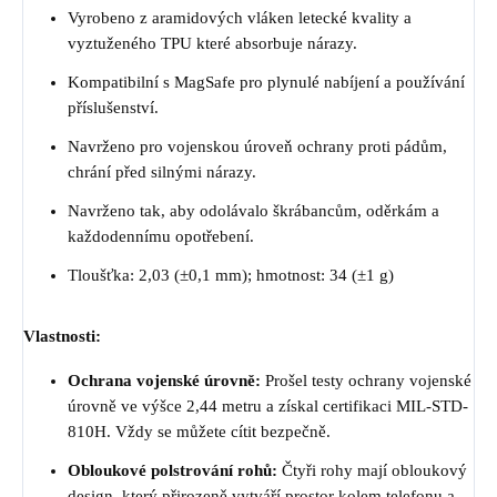
Vyrobeno z aramidových vláken letecké kvality a
vyztuženého TPU které absorbuje nárazy.
Kompatibilní s MagSafe pro plynulé nabíjení a používání
příslušenství.
Navrženo pro vojenskou úroveň ochrany proti pádům,
chrání před silnými nárazy.
Navrženo tak, aby odolávalo škrábancům, oděrkám a
každodennímu opotřebení.
Tloušťka: 2,03 (±0,1 mm); hmotnost: 34 (±1 g)
Vlastnosti:
Ochrana vojenské úrovně:
Prošel testy ochrany vojenské
úrovně ve výšce 2,44 metru a získal certifikaci MIL-STD-
810H. Vždy se můžete cítit bezpečně.
Obloukové polstrování rohů:
Čtyři rohy mají obloukový
design, který přirozeně vytváří prostor kolem telefonu a