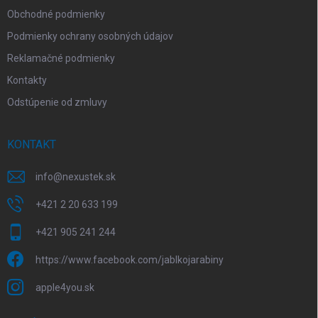
e
Obchodné podmienky
Podmienky ochrany osobných údajov
Reklamačné podmienky
Kontakty
Odstúpenie od zmluvy
KONTAKT
info
@
nexustek.sk
+421 2 20 633 199
+421 905 241 244
https://www.facebook.com/jablkojarabiny
apple4you.sk