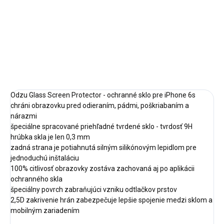
−
+
Pridať do košíka
DETAILNÉ INFORMÁCIE
OPÝTAŤ SA
STRÁŽIŤ
Odzu Glass Screen Protector - ochranné sklo pre iPhone 6s
chráni obrazovku pred odieraním, pádmi, poškriabaním a
nárazmi
špeciálne spracované priehľadné tvrdené sklo - tvrdosť 9H
hrúbka skla je len 0,3 mm
zadná strana je potiahnutá silným silikónovým lepidlom pre
jednoduchú inštaláciu
100% citlivosť obrazovky zostáva zachovaná aj po aplikácii
ochranného skla
špeciálny povrch zabraňujúci vzniku odtlačkov prstov
2,5D zakrivenie hrán zabezpečuje lepšie spojenie medzi sklom a
mobilným zariadením