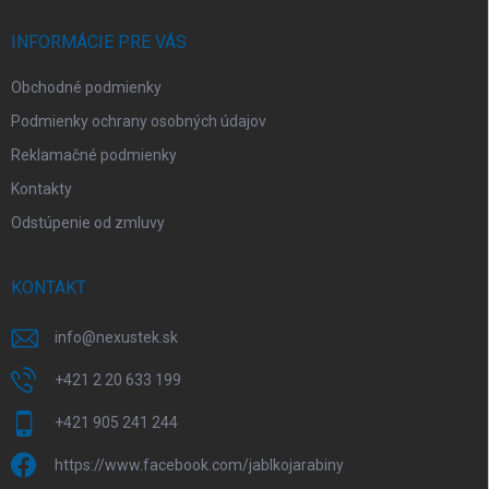
t
i
INFORMÁCIE PRE VÁS
e
Obchodné podmienky
Podmienky ochrany osobných údajov
Reklamačné podmienky
Kontakty
Odstúpenie od zmluvy
KONTAKT
info
@
nexustek.sk
+421 2 20 633 199
+421 905 241 244
https://www.facebook.com/jablkojarabiny