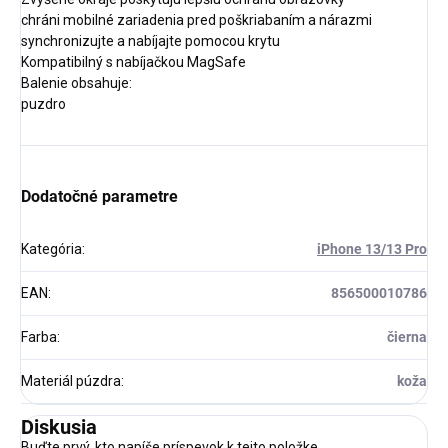
chráni mobilné zariadenia pred poškriabaním a nárazmi
synchronizujte a nabíjajte pomocou krytu
Kompatibilný s nabíjačkou MagSafe
Balenie obsahuje:
puzdro
Dodatočné parametre
Kategória
:
iPhone 13/13 Pro
EAN
:
856500010786
Farba
:
čierna
Materiál púzdra
:
koža
Diskusia
Buďte prvý, kto napíše príspevok k tejto položke.