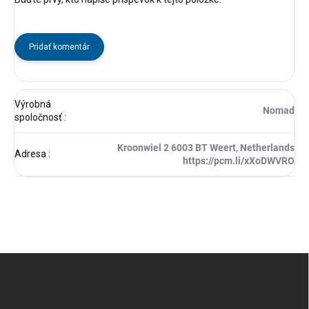
Pridať komentár
Výrobná
Nomad
spoločnosť
:
Kroonwiel 2 6003 BT Weert, Netherlands
Adresa
:
https://pcm.li/xXoDWVRO
Z
á
p
ä