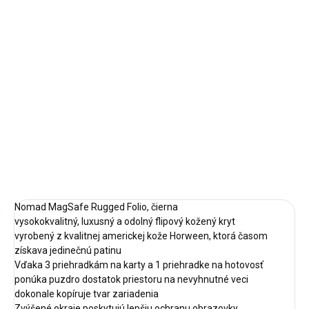
cena:
✓ NA SKLADE
MÔŽEME
DORUČIŤ DO:
12.8.2026
−
+
Pridať do košíka
DETAILNÉ INFORMÁCIE
OPÝTAŤ SA
STRÁŽIŤ
Nomad MagSafe Rugged Folio, čierna
vysokokvalitný, luxusný a odolný flipový kožený kryt
vyrobený z kvalitnej americkej kože Horween, ktorá časom
získava jedinečnú patinu
Vďaka 3 priehradkám na karty a 1 priehradke na hotovosť
ponúka puzdro dostatok priestoru na nevyhnutné veci
dokonale kopíruje tvar zariadenia
Zvýšené okraje poskytujú lepšiu ochranu obrazovky