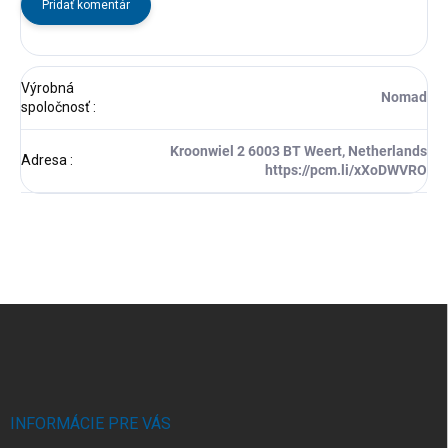
Pridať komentár
Výrobná
Nomad
spoločnosť
:
Kroonwiel 2 6003 BT Weert, Netherlands
Adresa
:
https://pcm.li/xXoDWVRO
Z
á
p
ä
t
i
INFORMÁCIE PRE VÁS
e