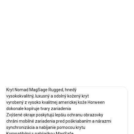
cena:
✓ NA SKLADE
MÔŽEME
DORUČIŤ DO:
11.8.2026
−
+
Pridať do košíka
DETAILNÉ INFORMÁCIE
OPÝTAŤ SA
STRÁŽIŤ
Kryt Nomad MagSage Rugged, hnedý
vysokokvalitný, luxusný a odolný kožený kryt
vyrobený z vysoko kvalitnej americkej kože Horween
dokonale kopíruje tvary zariadenia
Zvýšené okraje poskytujú lepšiu ochranu obrazovky
chráni mobilné zariadenia pred poškriabaním a nárazmi
synchronizácia a nabíjanie pomocou krytu
Kompatibilný s nabíjačkou MagSafe