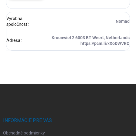
Výrobná
Nomad
spoločnosť
:
Kroonwiel 2 6003 BT Weert, Netherlands
Adresa
:
https://pcm.li/xXoDWVRO
Z
á
p
ä
t
i
INFORMÁCIE PRE VÁS
e
Obchodné podmienky