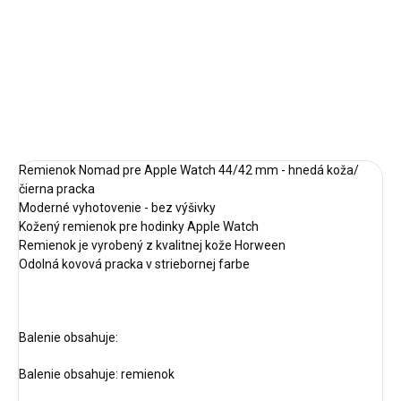
−
+
Pridať do košíka
DETAILNÉ INFORMÁCIE
OPÝTAŤ SA
STRÁŽIŤ
Remienok Nomad pre Apple Watch 44/42 mm - hnedá koža/
čierna pracka
Moderné vyhotovenie - bez výšivky
Kožený remienok pre hodinky Apple Watch
Remienok je vyrobený z kvalitnej kože Horween
Odolná kovová pracka v striebornej farbe
Balenie obsahuje:
Balenie obsahuje: remienok