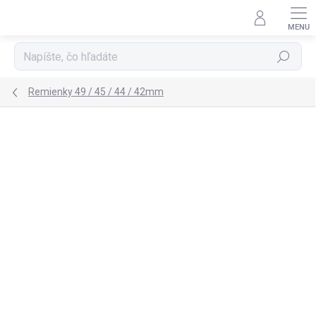
Prejsť
na
obsah
Hľadať
Remienky 49 / 45 / 44 / 42mm
Neohodnotené
Podrobnosti hodnotenia
ZNAČKA:
NOMAD