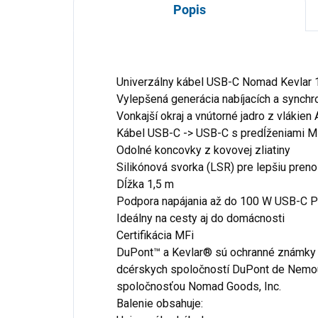
Popis
Univerzálny kábel USB-C Nomad Kevlar 
Vylepšená generácia nabíjacích a synchr
Vonkajší okraj a vnútorné jadro z vlákie
Kábel USB-C -> USB-C s predĺženiami M
Odolné koncovky z kovovej zliatiny
Silikónová svorka (LSR) pre lepšiu pren
Dĺžka 1,5 m
Podpora napájania až do 100 W USB-C 
Ideálny na cesty aj do domácnosti
Certifikácia MFi
DuPont™ a Kevlar® sú ochranné známky 
dcérskych spoločností DuPont de Nemour
spoločnosťou Nomad Goods, Inc.
Balenie obsahuje: