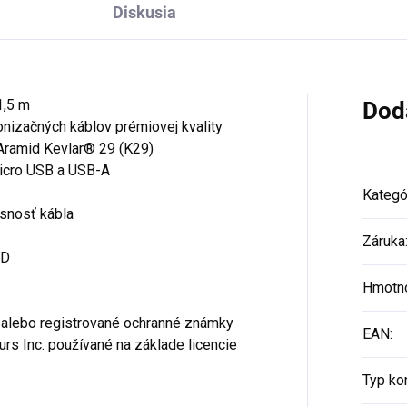
Diskusia
1,5 m
Dod
onizačných káblov prémiovej kvality
n Aramid Kevlar® 29 (K29)
icro USB a USB-A
Kategó
osnosť kábla
Záruka
PD
Hmotn
alebo registrované ochranné známky
EAN
:
s Inc. používané na základe licencie
Typ ko