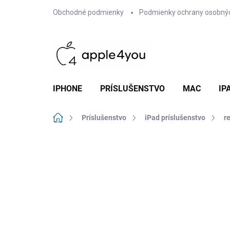
Prejsť
Obchodné podmienky
Podmienky ochrany osobný
na
obsah
IPHONE
PRÍSLUŠENSTVO
MAC
IP
Domov
Príslušenstvo
iPad príslušenstvo
r
Neohodnotené
Podrobnosti hodn