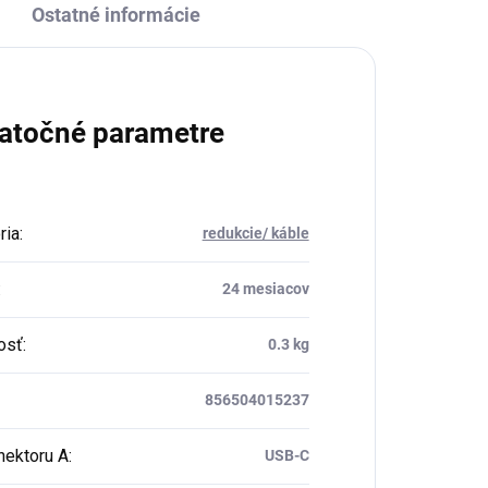
Ostatné informácie
atočné parametre
ria
:
redukcie/ káble
:
24 mesiacov
osť
:
0.3 kg
856504015237
nektoru A
:
USB-C