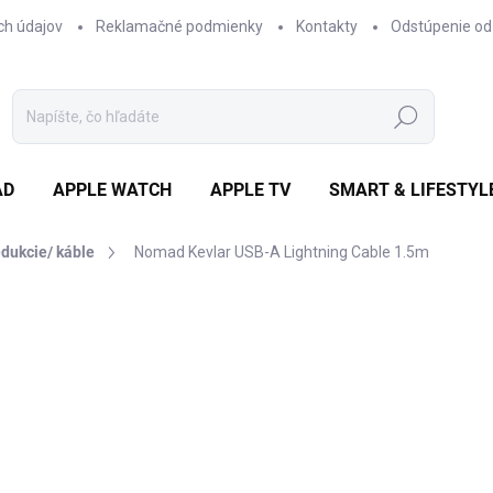
ch údajov
Reklamačné podmienky
Kontakty
Odstúpenie od
Hľadať
AD
APPLE WATCH
APPLE TV
SMART & LIFESTYL
edukcie/ káble
Nomad Kevlar USB-A Lightning Cable 1.5m
otenia
ZNAČKA:
NOMAD
€35,67
/ ks
€29 bez DPH
Jednotková
€35,67 / 1 ks
cena:
✓ NA SKLADE