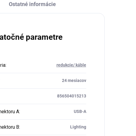
Ostatné informácie
atočné parametre
ria
:
redukcie/ káble
:
24 mesiacov
856504015213
nektoru A
:
USB-A
nektoru B
:
Lighting