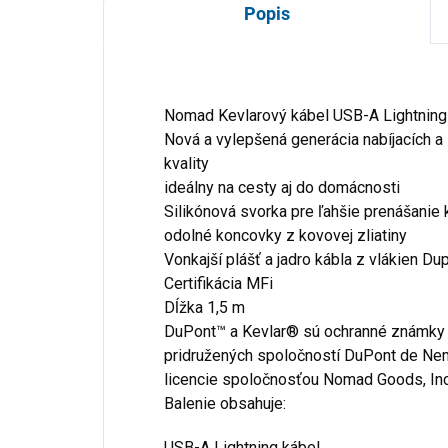
Popis
Nomad Kevlarový kábel USB-A Lightning 
Nová a vylepšená generácia nabíjacích a
kvality
ideálny na cesty aj do domácnosti
Silikónová svorka pre ľahšie prenášanie 
odolné koncovky z kovovej zliatiny
Vonkajší plášť a jadro kábla z vlákien D
Certifikácia MFi
Dĺžka 1,5 m
DuPont™ a Kevlar® sú ochranné známky 
pridružených spoločností DuPont de Nem
licencie spoločnosťou Nomad Goods, Inc
Balenie obsahuje:
USB-A Lightning kábel