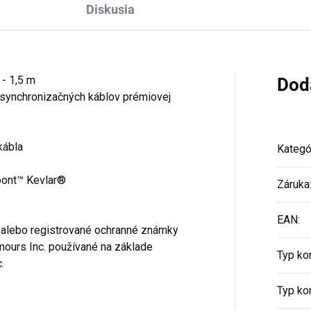
Diskusia
- 1,5 m
Dod
 synchronizačných káblov prémiovej
kábla
Kategó
upont™ Kevlar®
Záruka
EAN
:
alebo registrované ochranné známky
ours Inc. používané na základe
Typ ko
.
Typ ko