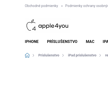
Prejsť
Obchodné podmienky
Podmienky ochrany osobný
na
obsah
IPHONE
PRÍSLUŠENSTVO
MAC
IP
Domov
Príslušenstvo
iPad príslušenstvo
r
Neohodnotené
Podrobnosti hodn