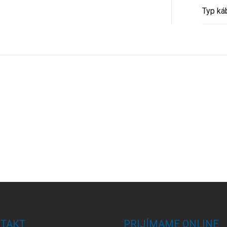
Typ ká
TAKT
PRIJÍMAME ONLINE