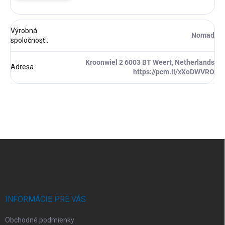
Výrobná
Nomad
spoločnosť
:
Kroonwiel 2 6003 BT Weert, Netherlands
Adresa
:
https://pcm.li/xXoDWVRO
Z
á
p
ä
t
i
INFORMÁCIE PRE VÁS
e
Obchodné podmienky