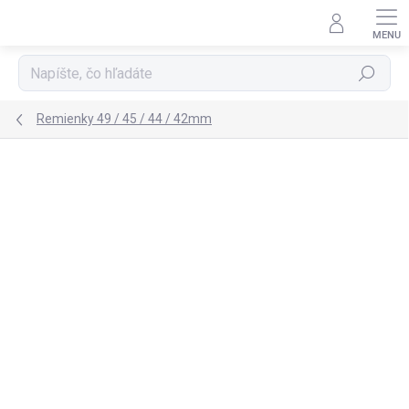
Prejsť
na
obsah
Hľadať
Remienky 49 / 45 / 44 / 42mm
Neohodnotené
Podrobnosti hodnotenia
ZNAČKA:
NOMAD