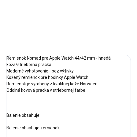
−
+
Pridať do košíka
DETAILNÉ INFORMÁCIE
OPÝTAŤ SA
STRÁŽIŤ
Remienok Nomad pre Apple Watch 44/42 mm - hnedá
koža/strieborná pracka
Moderné vyhotovenie - bez výšivky
Kožený remienok pre hodinky Apple Watch
Remienok je vyrobený z kvalitnej kože Horween
Odolná kovová pracka v striebornej farbe
Balenie obsahuje:
Balenie obsahuje: remienok