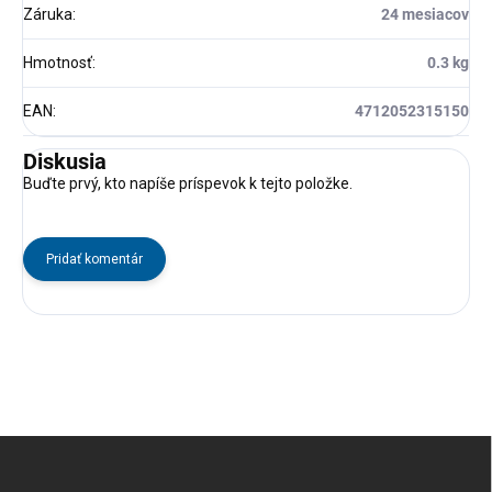
Záruka
:
24 mesiacov
Hmotnosť
:
0.3 kg
EAN
:
4712052315150
Diskusia
Buďte prvý, kto napíše príspevok k tejto položke.
Pridať komentár
Z
á