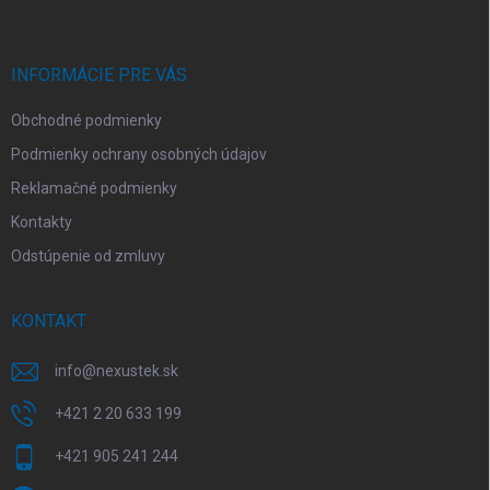
p
ä
t
i
INFORMÁCIE PRE VÁS
e
Obchodné podmienky
Podmienky ochrany osobných údajov
Reklamačné podmienky
Kontakty
Odstúpenie od zmluvy
KONTAKT
info
@
nexustek.sk
+421 2 20 633 199
+421 905 241 244