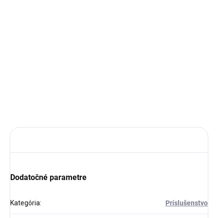
MÔŽEME
DORUČIŤ DO:
11.8.2026
−
+
Pridať do košíka
DETAILNÉ INFORMÁCIE
OPÝTAŤ SA
STRÁŽIŤ
Dodatočné parametre
Kategória
:
Príslušenstvo