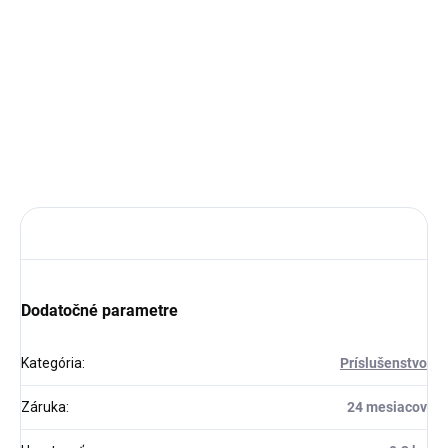
−
+
Pridať do košíka
DETAILNÉ INFORMÁCIE
OPÝTAŤ SA
STRÁŽIŤ
Dodatočné parametre
Kategória
:
Príslušenstvo
Záruka
:
24 mesiacov