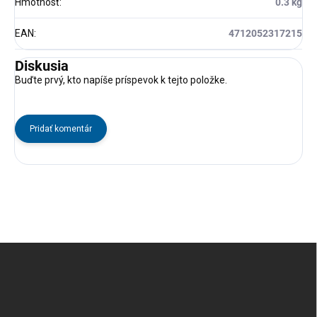
Hmotnosť
:
0.3 kg
EAN
:
4712052317215
Diskusia
Buďte prvý, kto napíše príspevok k tejto položke.
Pridať komentár
Z
á
p
ä
t