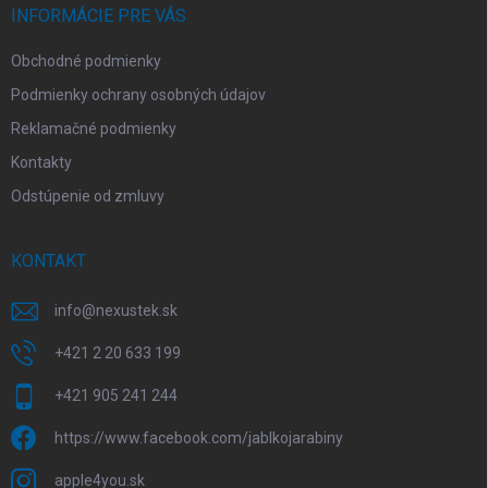
i
INFORMÁCIE PRE VÁS
e
Obchodné podmienky
Podmienky ochrany osobných údajov
Reklamačné podmienky
Kontakty
Odstúpenie od zmluvy
KONTAKT
info
@
nexustek.sk
+421 2 20 633 199
+421 905 241 244
https://www.facebook.com/jablkojarabiny
apple4you.sk