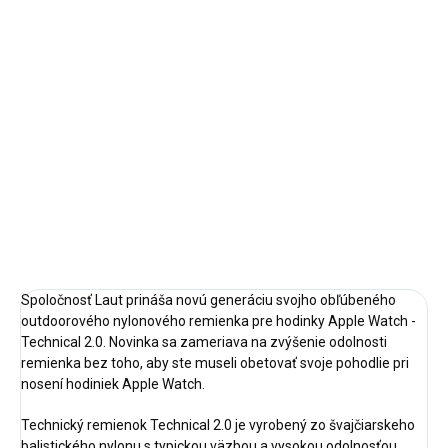
cena:
✓ NA SKLADE
MÔŽEME
DORUČIŤ DO:
12.8.2026
−
+
Pridať do košíka
DETAILNÉ INFORMÁCIE
OPÝTAŤ SA
STRÁŽIŤ
Spoločnosť Laut prináša novú generáciu svojho obľúbeného
outdoorového nylonového remienka pre hodinky Apple Watch -
Technical 2.0. Novinka sa zameriava na zvýšenie odolnosti
remienka bez toho, aby ste museli obetovať svoje pohodlie pri
nosení hodiniek Apple Watch.
Technický remienok Technical 2.0 je vyrobený zo švajčiarskeho
balistického nylonu s typickou väzbou a vysokou odolnosťou.