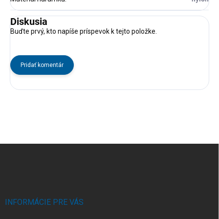
Diskusia
Buďte prvý, kto napíše príspevok k tejto položke.
Pridať komentár
Z
á
p
ä
t
i
INFORMÁCIE PRE VÁS
e