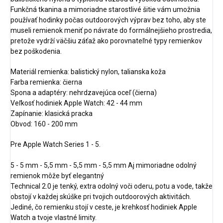
Funkčná tkanina a mimoriadne starostlivé šitie vám umožnia
používať hodinky počas outdoorových výprav bez toho, aby ste
museli remienok meniť po návrate do formálnejšieho prostredia,
pretože vydrží väčšiu záťaž ako porovnateľné typy remienkov
bez poškodenia.
Materiál remienka: balistický nylon, talianska koža
Farba remienka: čierna
Spona a adaptéry: nehrdzavejúca oceľ (čierna)
Veľkosť hodiniek Apple Watch: 42 - 44 mm
Zapínanie: klasická pracka
Obvod: 160 - 200 mm
Pre Apple Watch Series 1 - 5.
5 - 5 mm - 5,5 mm - 5,5 mm - 5,5 mm Aj mimoriadne odolný
remienok môže byť elegantný
Technical 2.0 je tenký, extra odolný voči oderu, potu a vode, takže
obstojí v každej skúške pri tvojich outdoorových aktivitách.
Jediné, čo remienku stojí v ceste, je krehkosť hodiniek Apple
Watch a tvoje vlastné limity.