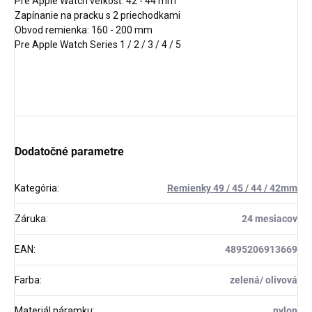
Pre Apple Watch veľkosť: 42 - 44 mm
Zapínanie na pracku s 2 priechodkami
Obvod remienka: 160 - 200 mm
Pre Apple Watch Series 1 / 2 / 3 / 4 / 5
Dodatočné parametre
Kategória
:
Remienky 49 / 45 / 44 / 42mm
Záruka
:
24 mesiacov
EAN
:
4895206913669
Farba
:
zelená/ olivová
Materiál náramku
:
nylon