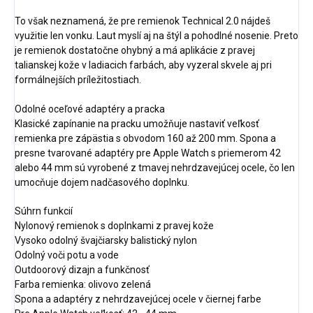
To však neznamená, že pre remienok Technical 2.0 nájdeš
využitie len vonku. Laut myslí aj na štýl a pohodlné nosenie. Preto
je remienok dostatočne ohybný a má aplikácie z pravej
talianskej kože v ladiacich farbách, aby vyzeral skvele aj pri
formálnejších príležitostiach.
Odolné oceľové adaptéry a pracka
Klasické zapínanie na pracku umožňuje nastaviť veľkosť
remienka pre zápästia s obvodom 160 až 200 mm. Spona a
presne tvarované adaptéry pre Apple Watch s priemerom 42
alebo 44 mm sú vyrobené z tmavej nehrdzavejúcej ocele, čo len
umocňuje dojem nadčasového doplnku.
Súhrn funkcií
Nylonový remienok s doplnkami z pravej kože
Vysoko odolný švajčiarsky balistický nylon
Odolný voči potu a vode
Outdoorový dizajn a funkčnosť
Farba remienka: olivovo zelená
Spona a adaptéry z nehrdzavejúcej ocele v čiernej farbe