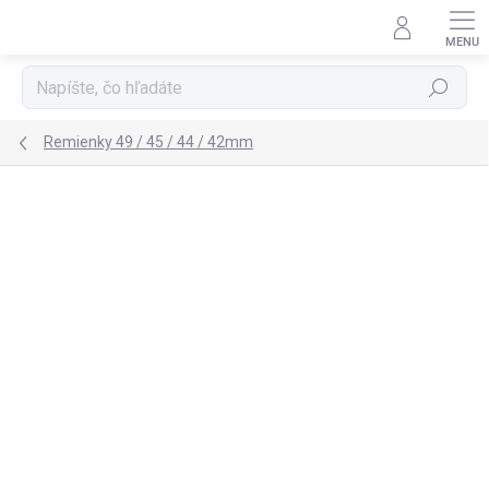
Prejsť
na
obsah
Hľadať
Remienky 49 / 45 / 44 / 42mm
Neohodnotené
Podrobnosti hodnotenia
ZNAČKA:
LAUT