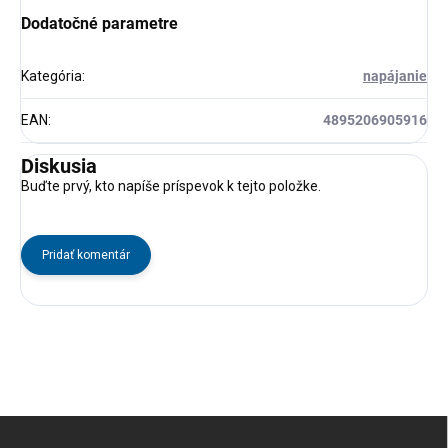
Dodatočné parametre
Kategória
:
napájanie
EAN
:
4895206905916
Diskusia
Buďte prvý, kto napíše príspevok k tejto položke.
Pridať komentár
Z