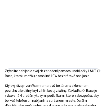
cena:
✓ NA SKLADE
MÔŽEME
DORUČIŤ DO:
12.8.2026
−
+
Pridať do košíka
DETAILNÉ INFORMÁCIE
OPÝTAŤ SA
STRÁŽIŤ
Zrýchlite nabíjanie svojich zariadení pomocou nabíjačky LAUT Qi
Base, ktorá umožňuje stabilné 10W bezdrôtové nabíjanie.
Štýlový dizajn zahŕňa mramorovú textúru na sklenenom
povrchu a kvalitný kryt z hliníkovej zliatiny. Základňa Qi Base je
vybavená 4 protišmykovými podložkami, ktoré zabezpečia, aby
bol váš telefón pri nabíjaní na správnom mieste. Ďalším
dôležitým bezpečnostným prvkom je ochrana proti prehriatiu.