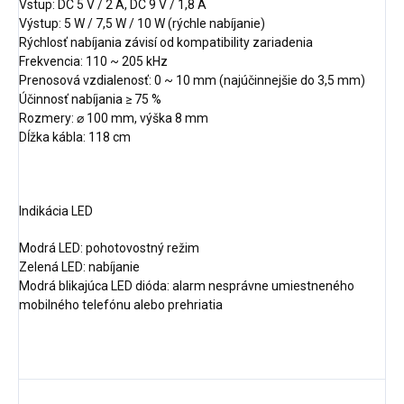
Vstup: DC 5 V / 2 A, DC 9 V / 1,8 A
Výstup: 5 W / 7,5 W / 10 W (rýchle nabíjanie)
Rýchlosť nabíjania závisí od kompatibility zariadenia
Frekvencia: 110 ~ 205 kHz
Prenosová vzdialenosť: 0 ~ 10 mm (najúčinnejšie do 3,5 mm)
Účinnosť nabíjania ≥ 75 %
Rozmery: ⌀ 100 mm, výška 8 mm
Dĺžka kábla: 118 cm
Indikácia LED
Modrá LED: pohotovostný režim
Zelená LED: nabíjanie
Modrá blikajúca LED dióda: alarm nesprávne umiestneného
mobilného telefónu alebo prehriatia