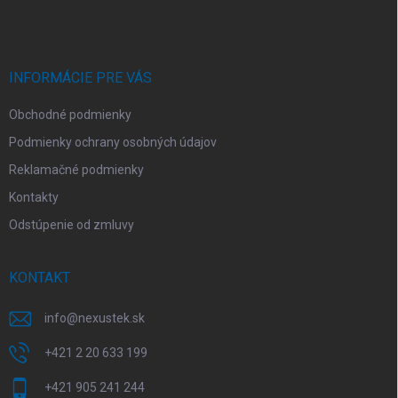
á
p
ä
t
i
INFORMÁCIE PRE VÁS
e
Obchodné podmienky
Podmienky ochrany osobných údajov
Reklamačné podmienky
Kontakty
Odstúpenie od zmluvy
KONTAKT
info
@
nexustek.sk
+421 2 20 633 199
+421 905 241 244