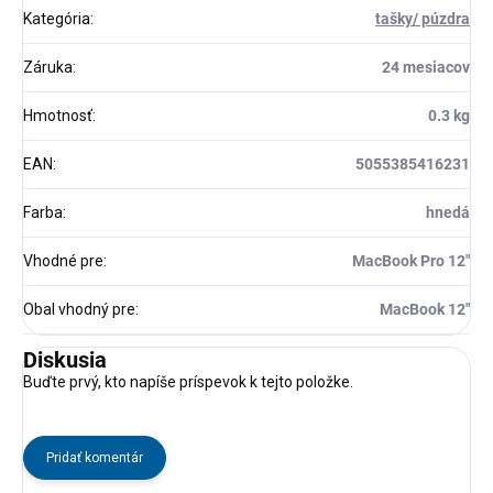
Kategória
:
tašky/ púzdra
Záruka
:
24 mesiacov
Hmotnosť
:
0.3 kg
EAN
:
5055385416231
Farba
:
hnedá
Vhodné pre
:
MacBook Pro 12"
Obal vhodný pre
:
MacBook 12"
Diskusia
Buďte prvý, kto napíše príspevok k tejto položke.
Pridať komentár