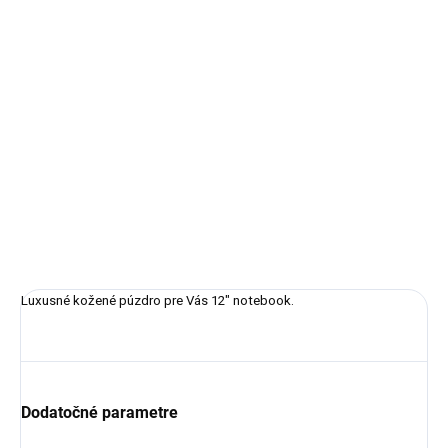
cena:
✓ NA SKLADE
MÔŽEME
DORUČIŤ DO:
12.8.2026
−
+
Pridať do košíka
DETAILNÉ INFORMÁCIE
OPÝTAŤ SA
STRÁŽIŤ
Luxusné kožené púzdro pre Vás 12" notebook.
Dodatočné parametre