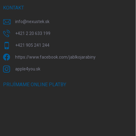
KONTAKT
info
@
nexustek.sk
+421 2 20 633 199
+421 905 241 244
https://www.facebook.com/jablkojarabiny
apple4you.sk
PRIJÍMAME ONLINE PLATBY