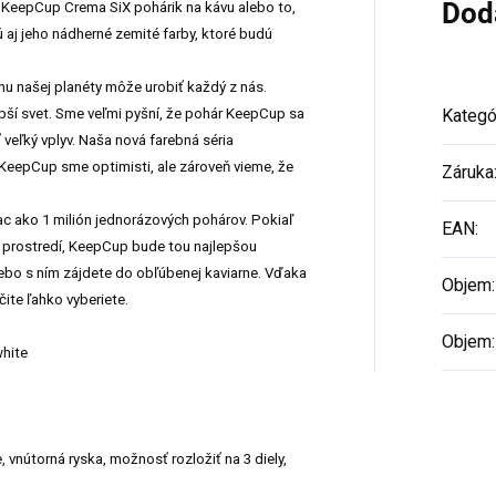
Dod
ilý KeepCup Crema SiX pohárik na kávu alebo to,
 aj jeho nádherné zemité farby, ktoré budú
u našej planéty môže urobiť každý z nás.
pší svet. Sme veľmi pyšní, že pohár KeepCup sa
Kategó
eľký vplyv. Naša nová farebná séria
eepCup sme optimisti, ale zároveň vieme, že
Záruka
ac ako 1 milión jednorázových pohárov. Pokiaľ
EAN
:
m prostredí, KeepCup bude tou najlepšou
lebo s ním zájdete do obľúbenej kaviarne. Vďaka
Objem
:
čite ľahko vyberiete.
Objem
:
white
, vnútorná ryska, možnosť rozložiť na 3 diely,