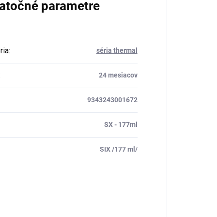
atočné parametre
ria
:
séria thermal
:
24 mesiacov
9343243001672
SX - 177ml
SIX /177 ml/