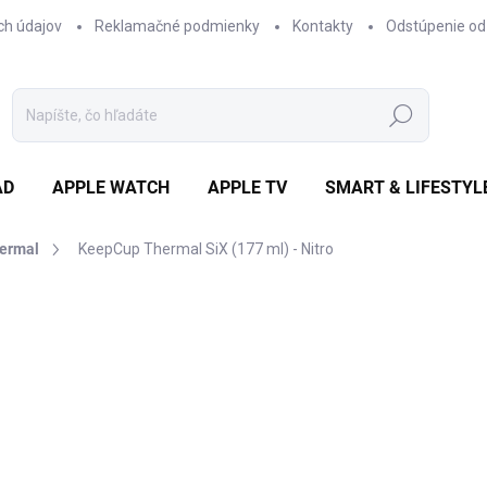
ch údajov
Reklamačné podmienky
Kontakty
Odstúpenie od
Hľadať
AD
APPLE WATCH
APPLE TV
SMART & LIFESTYL
hermal
KeepCup Thermal SiX (177 ml) - Nitro
otenia
ZNAČKA:
KEEP CUP
€28,54
/ ks
€23,20 bez DPH
Jednotková
€28,54 / 1 ks
cena:
DOSTUPNOSŤ NA DOTAZ