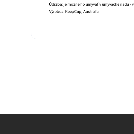
Údržba: je možné ho umývať v umývačke riadu - 
Výrobca: KeepCup, Austrália
Z
á
p