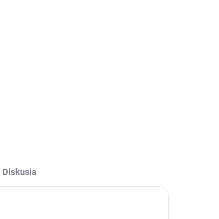
026
Pridať do košíka
OPÝTAŤ SA
STRÁŽIŤ
Diskusia