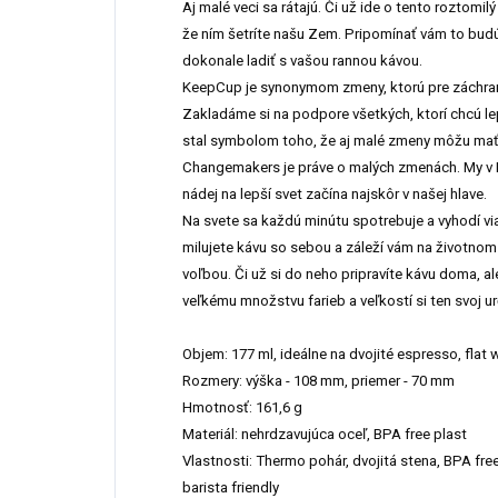
Aj malé veci sa rátajú. Či už ide o tento roztom
že ním šetríte našu Zem. Pripomínať vám to budú
dokonale ladiť s vašou rannou kávou.
KeepCup je synonymom zmeny, ktorú pre záchran
Zakladáme si na podpore všetkých, ktorí chcú le
stal symbolom toho, že aj malé zmeny môžu mať v
Changemakers je práve o malých zmenách. My v K
nádej na lepší svet začína najskôr v našej hlave.
Na svete sa každú minútu spotrebuje a vyhodí vi
milujete kávu so sebou a záleží vám na životno
voľbou. Či už si do neho pripravíte kávu doma, a
veľkému množstvu farieb a veľkostí si ten svoj ur
Objem: 177 ml, ideálne na dvojité espresso, flat 
Rozmery: výška - 108 mm, priemer - 70 mm
Hmotnosť: 161,6 g
Materiál: nehrdzavujúca oceľ, BPA free plast
Vlastnosti: Thermo pohár, dvojitá stena, BPA free
barista friendly