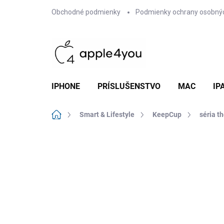
Prejsť
Obchodné podmienky
Podmienky ochrany osobný
na
obsah
IPHONE
PRÍSLUŠENSTVO
MAC
IP
Domov
Smart & Lifestyle
KeepCup
séria t
Neohodnotené
Podrobnosti hodn