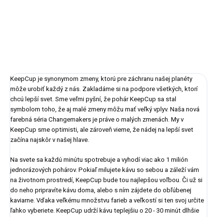
DETAILNÉ INFORMÁCIE
OPÝTAŤ SA
STRÁŽIŤ
KeepCup je synonymom zmeny, ktorú pre záchranu našej planéty
môže urobiť každý z nás. Zakladáme si na podpore všetkých, ktorí
chcú lepší svet. Sme veľmi pyšní, že pohár KeepCup sa stal
symbolom toho, že aj malé zmeny môžu mať veľký vplyv. Naša nová
farebná séria Changemakers je práve o malých zmenách. My v
KeepCup sme optimisti, ale zároveň vieme, že nádej na lepší svet
začína najskôr v našej hlave.
Na svete sa každú minútu spotrebuje a vyhodí viac ako 1 milión
jednorázových pohárov. Pokiaľ milujete kávu so sebou a záleží vám
na životnom prostredí, KeepCup bude tou najlepšou voľbou. Či už si
do neho pripravíte kávu doma, alebo s ním zájdete do obľúbenej
kaviarne. Vďaka veľkému množstvu farieb a veľkostí si ten svoj určite
ľahko vyberiete. KeepCup udrží kávu teplejšiu o 20 - 30 minút dlhšie