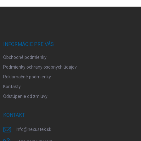
Z
á
p
ä
t
i
INFORMÁCIE PRE VÁS
e
Obchodné podmienky
Podmienky ochrany osobných údajov
Reklamačné podmienky
Kontakty
Odstúpenie od zmluvy
KONTAKT
info
@
nexustek.sk