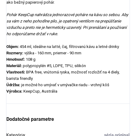
ako bežný papierový pohár.
Pohár KeepCup nahrádza jednorazové poháre na kávu so sebou. Aby
sa vám z neho pohodlne pilo, je opatrený ventilom na prepúšťanie
vzduchu a preto nie je hermeticky uzavretý. Pri prenášaní a používaní
ho odporúčame držať v ruke.
Objem:
454 ml, ideálne na latté, čaj, filtrovanú kávu a letné drinky
Rozmery:
výška - 160 mm, priemer - 90 mm
Hmotnosť:
108 g
Materiál:
polypropylén #5, LDPE, TPU, silikón
Vlastnosti:
BPA free, vnútorná ryska, možnosť rozložiť na 4 diely,
barista friendly
Údržba:
je možné ho umývať v umývačke riadu - vrchný kôš
Výrobca:
KeepCup, Austrália
Dodatočné parametre
Kategória
:
séria original