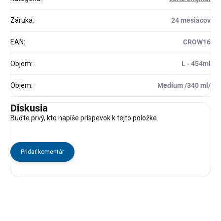
Záruka
:
24 mesiacov
EAN
:
CROW16
Objem
:
L - 454ml
Objem
:
Medium /340 ml/
Diskusia
Buďte prvý, kto napíše príspevok k tejto položke.
Pridať komentár