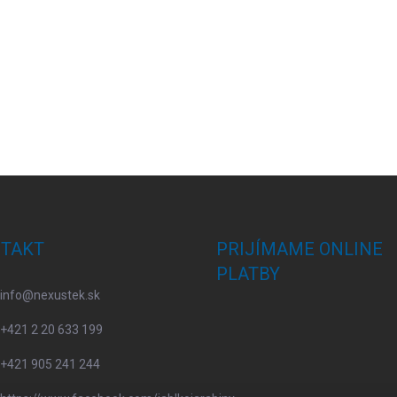
TAKT
PRIJÍMAME ONLINE
PLATBY
info
@
nexustek.sk
+421 2 20 633 199
+421 905 241 244