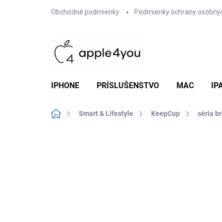
Prejsť
Obchodné podmienky
Podmienky ochrany osobný
na
obsah
IPHONE
PRÍSLUŠENSTVO
MAC
IP
Domov
Smart & Lifestyle
KeepCup
séria b
Neohodnotené
Podrobnosti hodn