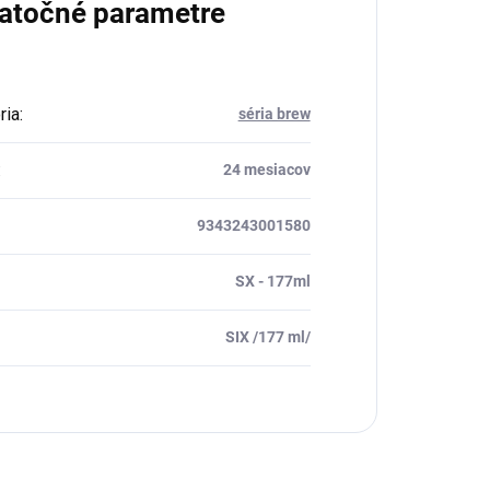
atočné parametre
ria
:
séria brew
:
24 mesiacov
9343243001580
SX - 177ml
SIX /177 ml/