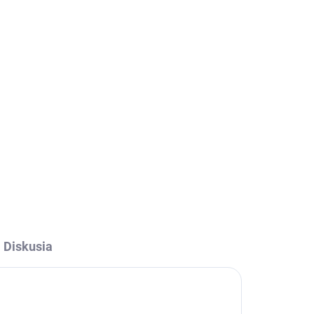
026
Pridať do košíka
OPÝTAŤ SA
STRÁŽIŤ
Diskusia