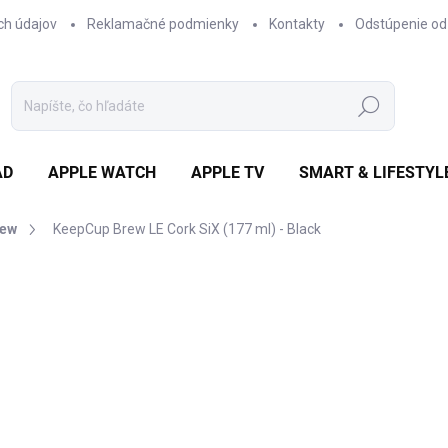
ch údajov
Reklamačné podmienky
Kontakty
Odstúpenie od
Hľadať
AD
APPLE WATCH
APPLE TV
SMART & LIFESTYL
rew
KeepCup Brew LE Cork SiX (177 ml) - Black
otenia
ZNAČKA:
KEEP CUP
€24,60
/ ks
€20 bez DPH
Jednotková
€24,60 / 1 ks
cena:
DOSTUPNOSŤ NA DOTAZ