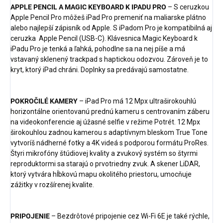
APPLE PENCIL A MAGIC KEYBOARD K IPADU PRO
– S ceruzkou
Apple Pencil Pro môžeš iPad Pro premeniť na maliarske plátno
alebo najlepší zápisník od Apple. S iPadom Pro je kompatibilná aj
ceruzka Apple Pencil (USB-C). Klávesnica Magic Keyboard k
iPadu Pro je tenká a ľahká, pohodlne sa na nej píše a má
vstavaný sklenený trackpad s haptickou odozvou. Zároveň je to
kryt, ktorý iPad chráni. Doplnky sa predávajú samostatne.
POKROČILÉ KAMERY
– iPad Pro má 12 Mpx ultraširokouhlú
horizontálne orientovanú prednú kameru s centrovaním záberu
na videokonferencie aj úžasné selfie v režime Potrét. 12 Mpx
širokouhlou zadnou kamerou s adaptívnym bleskom True Tone
vytvoríš nádherné fotky a 4K videá s podporou formátu ProRes.
Štyri mikrofóny štúdiovej kvality a zvukový systém so štyrmi
reproduktormi sa starajú o prvotriedny zvuk. A skener LiDAR,
ktorý vytvára hĺbkovú mapu okolitého priestoru, umocňuje
zážitky v rozšírenej kvalite.
PRIPOJENIE
– Bezdrôtové pripojenie cez Wi-Fi 6E je také rýchle,