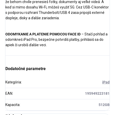
že behom chvíle prenesieš fotky, dokumenty aj veľké videá. A
keď si mimo dosahu Wi-Fi, môžeš využiť 5G. Cez USB-C konektor
s podporou rozhraní Thunderbolt/USB 4 zasa pripojíš externé
displeje, disky a ďalšie zariadenia.
ODOMYKANIE A PLATENIE POMOCOU FACE ID
– Stačí pohľad a
odomkneš iPad Pro, bezpečne potvrdíš platby, prihlásiš sa do
apiek či urobíš ďalšie veci.
Dodatočné parametre
Kategória
:
iPad
EAN
:
195949223181
Kapacita
:
512GB