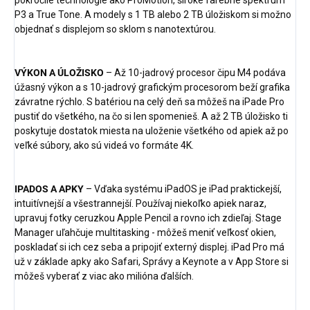
pokročilé technológie ako ProMotion, široké farebné spektrum
P3 a True Tone. A modely s 1 TB alebo 2 TB úložiskom si možno
objednať s displejom so sklom s nanotextúrou.
VÝKON A ÚLOŽISKO
– Až 10-jadrový procesor čipu M4 podáva
úžasný výkon a s 10-jadrový grafickým procesorom beží grafika
závratne rýchlo. S batériou na celý deň sa môžeš na iPade Pro
pustiť do všetkého, na čo si len spomenieš. A až 2 TB úložisko ti
poskytuje dostatok miesta na uloženie všetkého od apiek až po
veľké súbory, ako sú videá vo formáte 4K.
IPADOS A APKY
– Vďaka systému iPadOS je iPad praktickejší,
intuitívnejší a všestrannejší. Používaj niekoľko apiek naraz,
upravuj fotky ceruzkou Apple Pencil a rovno ich zdieľaj. Stage
Manager uľahčuje multitasking - môžeš meniť veľkosť okien,
poskladať si ich cez seba a pripojiť externý displej. iPad Pro má
už v základe apky ako Safari, Správy a Keynote a v App Store si
môžeš vyberať z viac ako milióna ďalších.