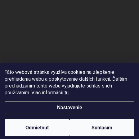
Táto webová stránka využíva cookies na zlepšenie
prehliadania webu a poskytovanie ďalších funkcií.
Ďalším
prechádzaním tohto webu vyjadrujete súhlas s ich
používaním. Viac informácií
tu
.
Nastavenie
Copyright 2026
APPLE4YOU.SK
. Všetky práva vyhradené.
Odmietnuť
Súhlasím
Vytvoril Shoptet