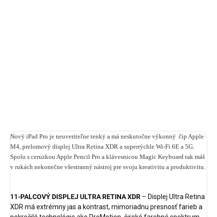
cena:
MÔŽEME
DORUČIŤ DO:
24.8.2026
−
+
Pridať do košíka
DETAILNÉ INFORMÁCIE
OPÝTAŤ SA
STRÁŽIŤ
Nový iPad Pro je neuveriteľne tenký a má neskutočne výkonný čip Apple
M4, prelomový displej Ultra Retina XDR a superrýchle Wi-Fi 6E a 5G.
Spolu s ceruzkou Apple Pencil Pro a klávesnicou Magic Keyboard tak máš
v rukách nekonečne všestranný nástroj pre svoju kreativitu a produktivitu.
11-PALCOVÝ DISPLEJ ULTRA RETINA XDR
– Displej Ultra Retina
XDR má extrémny jas a kontrast, mimoriadnu presnosť farieb a