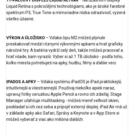
11-PALCOVÝ DISPLEJ LIQUID RETINA
– Na úžasnom displeji
Liquid Retina s pokročilými technológiami, ako je široké farebné
spektrum P3, True Tone a mimoriadne nízka odrazivosť, vyzerá
všetko úžasne.
VÝKON A ÚLOŽISKO
– Vďaka čipu M2 môžeš plynule
preskakovať medzi rôznymi výkonnými apkami a hrať graficky
náročné hry. A batéria vydrží celý deň, takže môžeš pracovať a
hrať všade, kam vyrazíš. Vyber si až 1 TB úložisko - podľa toho,
koľko miesta potrebuješ na apky, hudbu, filmy a ďalšie veci.
IPADOS A APKY
– Vďaka systému iPadOS je iPad praktickejší,
intuitívnejší a všestrannejší. Používaj niekoľko apiek naraz,
upravuj fotky ceruzkou Apple Pencil a rovno ich zdieľaj. Stage
Manager uľahčuje multitasking - môžeš meniť veľkosť okien,
poskladať si ich cez seba a pripojiť externý displej. iPad Air má už
v základe apky ako Safari, Správy a Keynote a v App Store si
môžeš vyberať z viac ako milióna ďalších.