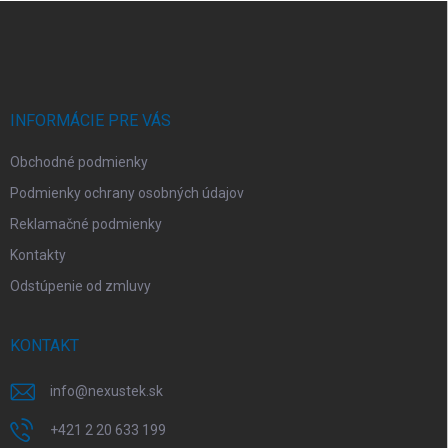
Z
á
p
ä
t
i
INFORMÁCIE PRE VÁS
e
Obchodné podmienky
Podmienky ochrany osobných údajov
Reklamačné podmienky
Kontakty
Odstúpenie od zmluvy
KONTAKT
info
@
nexustek.sk
+421 2 20 633 199