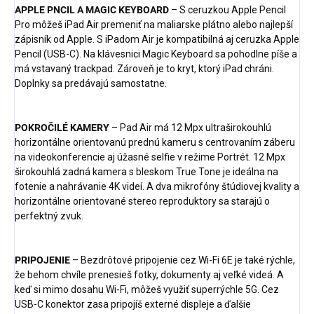
APPLE PNCIL A MAGIC KEYBOARD
– S ceruzkou Apple Pencil
Pro môžeš iPad Air premeniť na maliarske plátno alebo najlepší
zápisník od Apple. S iPadom Air je kompatibilná aj ceruzka Apple
Pencil (USB-C). Na klávesnici Magic Keyboard sa pohodlne píše a
má vstavaný trackpad. Zároveň je to kryt, ktorý iPad chráni.
Doplnky sa predávajú samostatne.
POKROČILÉ KAMERY
– Pad Air má 12 Mpx ultraširokouhlú
horizontálne orientovanú prednú kameru s centrovaním záberu
na videokonferencie aj úžasné selfie v režime Portrét. 12 Mpx
širokouhlá zadná kamera s bleskom True Tone je ideálna na
fotenie a nahrávanie 4K videí. A dva mikrofóny štúdiovej kvality a
horizontálne orientované stereo reproduktory sa starajú o
perfektný zvuk.
PRIPOJENIE
– Bezdrôtové pripojenie cez Wi-Fi 6E je také rýchle,
že behom chvíle prenesieš fotky, dokumenty aj veľké videá. A
keď si mimo dosahu Wi-Fi, môžeš využiť superrýchle 5G. Cez
USB-C konektor zasa pripojíš externé displeje a ďalšie