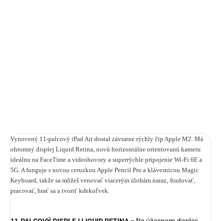
cena:
MÔŽEME
DORUČIŤ DO:
24.8.2026
−
+
Pridať do košíka
DETAILNÉ INFORMÁCIE
OPÝTAŤ SA
STRÁŽIŤ
Vynovený 11-palcový iPad Air dostal závratne rýchly čip Apple M2. Má
ohromný displej Liquid Retina, novú horizontálne orientovanú kameru
ideálnu na FaceTime a videohovory a superrýchle pripojenie Wi-Fi 6E a
5G. A funguje s novou ceruzkou Apple Pencil Pro a klávesnicou Magic
Keyboard, takže sa môžeš venovať viacerým úlohám naraz, študovať,
pracovať, hrať sa a tvoriť kdekoľvek.