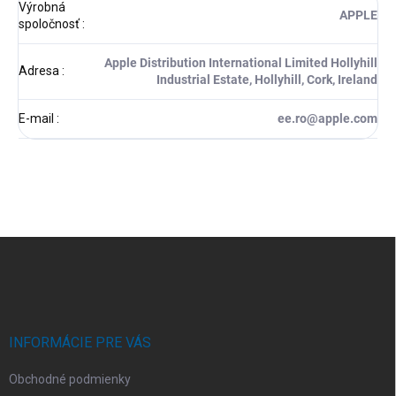
Výrobná
APPLE
spoločnosť
:
Apple Distribution International Limited Hollyhill
Adresa
:
Industrial Estate, Hollyhill, Cork, Ireland
E-mail
:
ee.ro@apple.com
Z
á
p
ä
t
i
INFORMÁCIE PRE VÁS
e
Obchodné podmienky