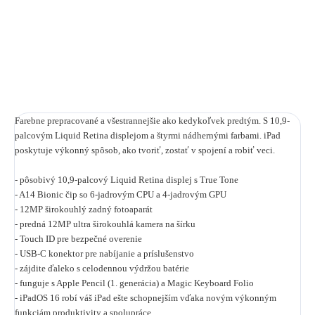
DETAILNÉ INFORMÁCIE
OPÝTAŤ SA
STRÁŽIŤ
Farebne prepracované a všestrannejšie ako kedykoľvek predtým. S 10,9-
palcovým Liquid Retina displejom a štyrmi nádhernými farbami. iPad
poskytuje výkonný spôsob, ako tvoriť, zostať v spojení a robiť veci.
- pôsobivý 10,9-palcový Liquid Retina displej s True Tone
- A14 Bionic čip so 6-jadrovým CPU a 4-jadrovým GPU
- 12MP širokouhlý zadný fotoaparát
- predná 12MP ultra širokouhlá kamera na šírku
- Touch ID pre bezpečné overenie
- USB-C konektor pre nabíjanie a príslušenstvo
- zájdite ďaleko s celodennou výdržou batérie
- funguje s Apple Pencil (1. generácia) a Magic Keyboard Folio
- iPadOS 16 robí váš iPad ešte schopnejším vďaka novým výkonným
funkciám produktivity a spolupráce