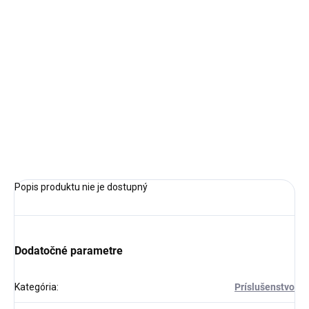
Jednotková
✓ NA SKLADE
cena:
MÔŽEME
DORUČIŤ DO:
12.8.2026
−
+
Pridať do košíka
OPÝTAŤ SA
STRÁŽIŤ
Popis produktu nie je dostupný
Dodatočné parametre
Kategória
:
Príslušenstvo