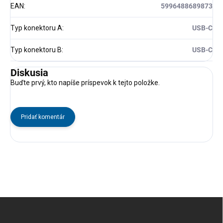
EAN
:
5996488689873
Typ konektoru A
:
USB-C
Typ konektoru B
:
USB-C
Diskusia
Buďte prvý, kto napíše príspevok k tejto položke.
Pridať komentár
Z
á