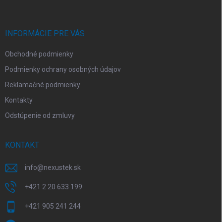
p
ä
t
i
INFORMÁCIE PRE VÁS
e
Obchodné podmienky
Podmienky ochrany osobných údajov
Reklamačné podmienky
Kontakty
Odstúpenie od zmluvy
KONTAKT
info
@
nexustek.sk
+421 2 20 633 199
+421 905 241 244