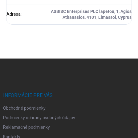
ASBISC Enterprises PLC lapetou, 1, Agios
Adresa
:
Athanasios, 4101, Limassol, Cyprus
Z
á
p
ä
t
i
INFORMÁCIE PRE VÁS
e
Obchodné podmienky
Podmienky ochrany osobných údajov
Reklamačné podmienky
Kontakty