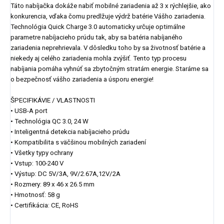
Táto nabíjačka dokáže nabiť mobilné zariadenia až 3 x rýchlejšie, ako
konkurencia, vďaka čomu predlžuje výdrž batérie Vášho zariadenia.
Technológia Quick Charge 3.0 automaticky určuje optimálne
parametre nabíjacieho prúdu tak, aby sa batéria nabíjaného
zariadenia neprehrievala. V dôsledku toho by sa životnosť batérie a
niekedy aj celého zariadenia mohla zvýšiť. Tento typ procesu
nabíjania pomáha vyhnúť sa zbytočným stratám energie. Staráme sa
o bezpečnosť vášho zariadenia a úsporu energie!
ŠPECIFIKÁVIE / VLASTNOSTI
• USB-A port
• Technológia QC 3.0, 24 W
• Inteligentná detekcia nabíjacieho prúdu
• Kompatibilita s väčšinou mobilných zariadení
• Všetky typy ochrany
• Vstup: 100-240 V
• Výstup: DC 5V/3A, 9V/2.67A,12V/2A
• Rozmery: 89 x 46 x 26.5 mm
• Hmotnosť: 58 g
• Certifikácia: CE, RoHS