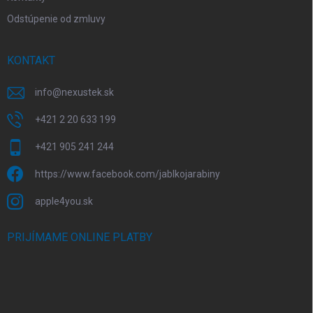
Odstúpenie od zmluvy
KONTAKT
info
@
nexustek.sk
+421 2 20 633 199
+421 905 241 244
https://www.facebook.com/jablkojarabiny
apple4you.sk
PRIJÍMAME ONLINE PLATBY