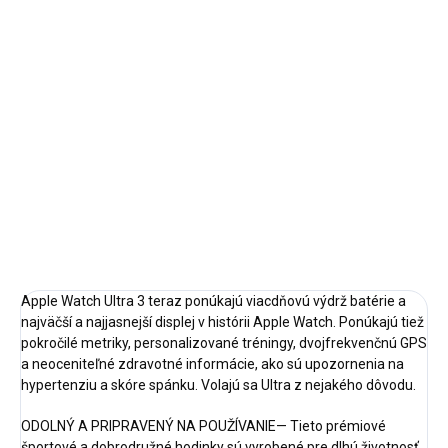
Jednotková
DOSTUPNOSŤ NA DOTAZ
cena:
MÔŽEME
DORUČIŤ DO:
24.8.2026
−
+
Pridať do košíka
DETAILNÉ INFORMÁCIE
OPÝTAŤ SA
STRÁŽIŤ
Apple Watch Ultra 3 teraz ponúkajú viacdňovú výdrž batérie a
najväčší a najjasnejší displej v histórii Apple Watch. Ponúkajú tiež
pokročilé metriky, personalizované tréningy, dvojfrekvenčnú GPS
a neoceniteľné zdravotné informácie, ako sú upozornenia na
hypertenziu a skóre spánku. Volajú sa Ultra z nejakého dôvodu.
ODOLNÝ A PRIPRAVENÝ NA POUŽÍVANIE— Tieto prémiové
športové a dobrodružné hodinky sú vyrobené pre dlhú životnosť