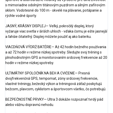
s mimoriadne odolným titánovým puzdrom a silným zafírovým
sklom. Vodotesné do 100 m - skvelé na plávanie, potápanie a
rýchle vodné športy.
JASNÝ, KRÁSNY DISPLEJ— Veľký, pokročilý displej, ktorý
vyžaruje viac svetla v širších uhloch - vďaka čomu je ešte jasnejší
a ľahšie čitateľný. Displej môžete použiť aj ako baterku.
VIACDŇOVÁ VÝDRŽ BATÉRIE— Až 42 hodín bežného používania
a až 72 hodín v režime nízkej spotreby. Sledujte svoj tréning s
plnohodnotným GPS a monitorovaním srdcovej frekvencie až 20
hodín v režime nízkej spotreby.
ULTIMÁTNY SPOLOČNÍK NA BEH A CVIČENIE— Presná
dvojfrekvenčná GPS, tempomat, zóny srdcovej frekvencie,
vlastné tréningy, bežecký výkon a tréningová záťaž poskytujú
bežcom, plavcom, cyklistom a športovcom všetko, čo potrebujú.
BEZPEČNOSTNÉ PRVKY— Ultra 3 dokáže rozpoznať tvrdý pád
alebo vážnu dopravnú nehodu.