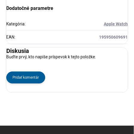
Dodatočné parametre
Kategória
:
Apple Watch
EAN
:
195950609691
Diskusia
Buďte prvý, kto napíše príspevok k tejto položke.
Pridať komentár
Z