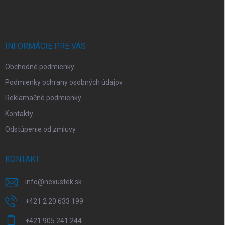
á
p
ä
t
i
INFORMÁCIE PRE VÁS
e
Obchodné podmienky
Podmienky ochrany osobných údajov
Reklamačné podmienky
Kontakty
Odstúpenie od zmluvy
KONTAKT
info
@
nexustek.sk
+421 2 20 633 199
+421 905 241 244