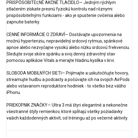
PRISPÔSOBITEĽNÉ AKČNÉ TLAČIDLO— Jedným rýchlym
stlačením získate presnú fyzickú kontrolu nad rôznymi
prispôsobiteľnými funkciami - ako je spustenie cvičenia alebo
zapnutie baterky.
CENNÉ INFORMÁCIE O ZDRAVÍ— Dostávajte upozornenia na
možnú hypertenziu, nepravidelný srdcový rytmus, spánkové
apnoe alebo nezvyčajne vysokú alebo nízku srdcovú frekvenciu.
Sledujte svoje skóre spánku a svoj denný zdravotný stav
pomocou aplikácie Vitals a merajte hladinu kyslíka v krvi.
SLOBODA MOBILNÝCH SIETI— Prijímajte a uskutočňujte hovory,
streamujte hudbu a podcasty a počúvajte ich na svojich AirPods
alebo vstavanom reproduktore hodiniek - to všetko bez vášho
iPhonu.
PRIEKOPNIK ZNAČKY— Ultra 3 má štyri elegantné a nekonečne
všestranné štýly remienkov, ktoré spĺňajú všetky požiadavky
vašich každodenných aktivít, od tréningu až po večerné aktivity.