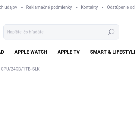
ch údajov
Reklamačné podmienky
Kontakty
Odstúpenie od
Hľadať
AD
APPLE WATCH
APPLE TV
SMART & LIFESTYL
C GPU/24GB/1TB-SLK
otenia
ZNAČKA:
APPLE
€2 275,50
/ ks
€1 850 bez DPH
Jednotková
DOSTUPNOSŤ NA DOTAZ