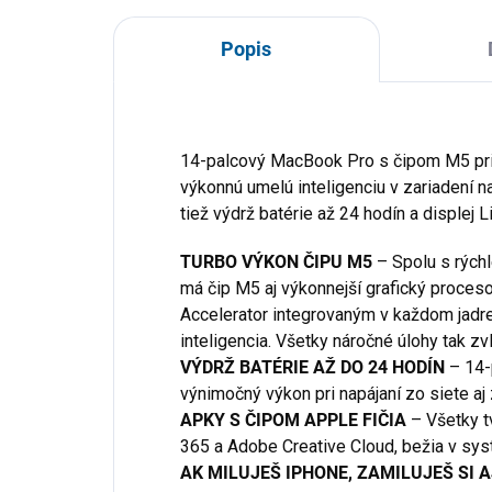
Popis
14-palcový MacBook Pro s čipom M5 prin
výkonnú umelú inteligenciu v zariadení n
tiež výdrž batérie až 24 hodín a displej 
TURBO VÝKON ČIPU M5
– Spolu s rých
má čip M5 aj výkonnejší grafický proces
Accelerator integrovaným v každom jadre
inteligencia. Všetky náročné úlohy tak z
VÝDRŽ BATÉRIE AŽ DO 24 HODÍN
– 14
výnimočný výkon pri napájaní zo siete aj 
APKY S ČIPOM APPLE FIČIA
– Všetky t
365 a Adobe Creative Cloud, bežia v sy
AK MILUJEŠ IPHONE, ZAMILUJEŠ SI 