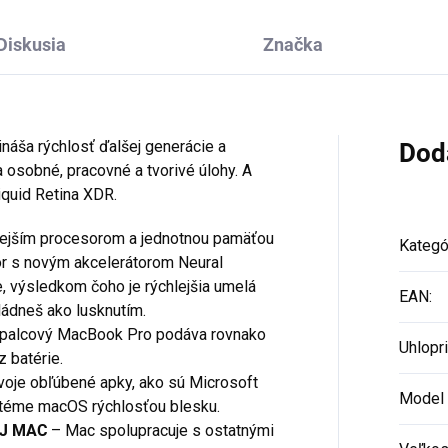
Diskusia
Značka
áša rýchlosť ďalšej generácie a
Dod
a osobné, pracovné a tvorivé úlohy. A
Liquid Retina XDR.
lejším procesorom a jednotnou pamäťou
Kategó
or s novým akcelerátorom Neural
, výsledkom čoho je rýchlejšia umelá
EAN
:
vládneš ako lusknutím.
-palcový MacBook Pro podáva rovnako
Uhlopr
z batérie.
voje obľúbené apky, ako sú Microsoft
Model
stéme macOS rýchlosťou blesku.
AJ MAC
– Mac spolupracuje s ostatnými