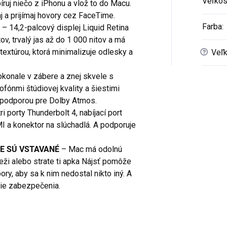
Veľko
ruj niečo z iPhonu a vlož to do Macu.
j a prijímaj hovory cez FaceTime.
Farba
:
– 14,2-palcový displej Liquid Retina
v, trvalý jas až do 1 000 nitov a má
textúrou, ktorá minimalizuje odlesky a
?
Veľk
konale v zábere a znej skvele s
ónmi štúdiovej kvality a šiestimi
 podporou pre Dolby Atmos.
 porty Thunderbolt 4, nabíjací port
I a konektor na slúchadlá. A podporuje
E SÚ VSTAVANÉ
– Mac má odolnú
deži alebo strate ti apka Nájsť pomôže
bory, aby sa k nim nedostal nikto iný. A
cie zabezpečenia.