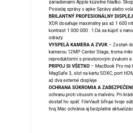
zariadeniami Apple kúzelne hladko. Skopí
Posielaj správy v apke Správy alebo vola
BRILANTNÝ PROFESIONÁLNY DISPLEJ
XDR dosahuje maximálny jas až 1 600 nito
kontrast 1 000 000 : 1.Dá sa kúpiť s nano
odrazy.
VYSPELÁ KAMERA A ZVUK
– Zostaň do
kamerou 12MP Center Stage, troma mikrof
reproduktormi s priestorovým zvukom a
PRIPOJ SI VŠETKO
– MacBook Pro má tri
MagSafe 3, slot na kartu SDXC, port HDM
až dva externé displeje.
OCHRANA SÚKROMIA A ZABEZPEČENI
ochranu proti vírusom a malvéru. Pri krá
dostať ho späť. FileVault šifruje tvoje sú
tvoj Mac ochránia aj bezplatné aktualizá