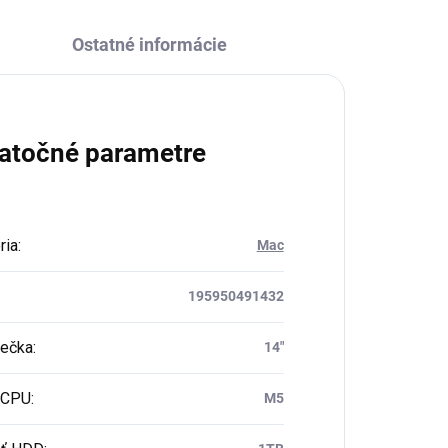
Ostatné informácie
atočné parametre
ria
:
Mac
195950491432
iečka
:
14"
 CPU
:
M5