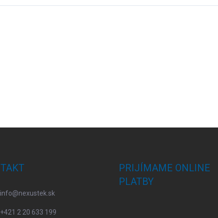
TAKT
PRIJÍMAME ONLINE
PLATBY
info
@
nexustek.sk
+421 2 20 633 199