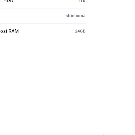
sť HDD
:
1TB
strieborná
ost RAM
:
24GB