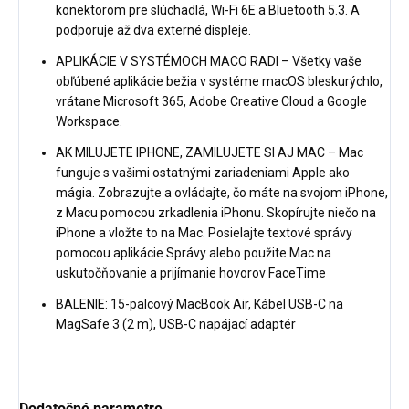
konektorom pre slúchadlá, Wi-Fi 6E a Bluetooth 5.3. A
podporuje až dva externé displeje.
APLIKÁCIE V SYSTÉMOCH MACO RADI – Všetky vaše
obľúbené aplikácie bežia v systéme macOS bleskurýchlo,
vrátane Microsoft 365, Adobe Creative Cloud a Google
Workspace.
AK MILUJETE IPHONE, ZAMILUJETE SI AJ MAC – Mac
funguje s vašimi ostatnými zariadeniami Apple ako
mágia. Zobrazujte a ovládajte, čo máte na svojom iPhone,
z Macu pomocou zrkadlenia iPhonu. Skopírujte niečo na
iPhone a vložte to na Mac. Posielajte textové správy
pomocou aplikácie Správy alebo použite Mac na
uskutočňovanie a prijímanie hovorov FaceTime
BALENIE: 15-palcový MacBook Air, Kábel USB-C na
MagSafe 3 (2 m), USB-C napájací adaptér
Dodatočné parametre