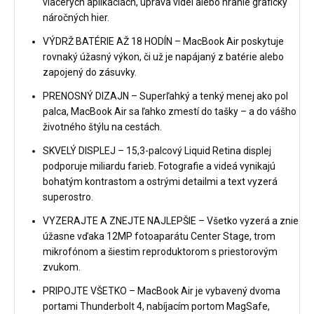
viacerých aplikáciách, úprava videí alebo hranie graficky
náročných hier.
VÝDRŽ BATÉRIE AŽ 18 HODÍN – MacBook Air poskytuje
rovnaký úžasný výkon, či už je napájaný z batérie alebo
zapojený do zásuvky.
PRENOSNÝ DIZAJN – Superľahký a tenký menej ako pol
palca, MacBook Air sa ľahko zmestí do tašky – a do vášho
životného štýlu na cestách.
SKVELÝ DISPLEJ – 15,3-palcový Liquid Retina displej
podporuje miliardu farieb. Fotografie a videá vynikajú
bohatým kontrastom a ostrými detailmi a text vyzerá
superostro.
VYZERAJTE A ZNEJTE NAJLEPŠIE – Všetko vyzerá a znie
úžasne vďaka 12MP fotoaparátu Center Stage, trom
mikrofónom a šiestim reproduktorom s priestorovým
zvukom.
PRIPOJTE VŠETKO – MacBook Air je vybavený dvoma
portami Thunderbolt 4, nabíjacím portom MagSafe,