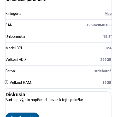
Kategória
:
Mac
EAN
:
195949840180
Uhlopriečka
:
15.3"
Model CPU
:
M4
Veľkosť HDD
:
256GB
Farba
:
strieborná
?
Veľkost RAM
:
16GB
Diskusia
Buďte prvý, kto napíše príspevok k tejto položke.