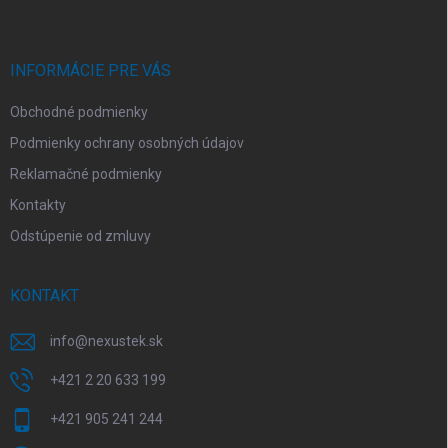
p
ä
t
i
INFORMÁCIE PRE VÁS
e
Obchodné podmienky
Podmienky ochrany osobných údajov
Reklamačné podmienky
Kontakty
Odstúpenie od zmluvy
KONTAKT
info
@
nexustek.sk
+421 2 20 633 199
+421 905 241 244