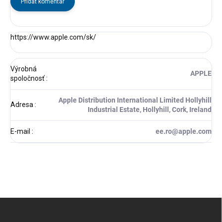
Pridať komentár
https://www.apple.com/sk/
Výrobná
APPLE
spoločnosť
:
Apple Distribution International Limited Hollyhill
Adresa
:
Industrial Estate, Hollyhill, Cork, Ireland
E-mail
:
ee.ro@apple.com
Z
á