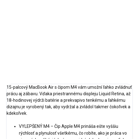
cena:
MÔŽEME
DORUČIŤ DO:
24.8.2026
−
+
Pridať do košíka
DETAILNÉ INFORMÁCIE
OPÝTAŤ SA
STRÁŽIŤ
15-palcový MacBook Air s čipom M4 vám umožní ľahko zvládnuť
prácu aj zábavu. Vďaka priestrannému displeju Liquid Retina, až
18-hodinovej výdrži batérie a prekvapivo tenkému a ľahkému
dizajnu je vyrobený tak, aby vydržal a zvládol takmer čokoľvek a
kdekoľvek.
VYLEPŠENÝ M4 – Čip Apple M4 prináša ešte vyššiu
rýchlosť a plynulosť všetkému, čo robíte, ako je práca vo