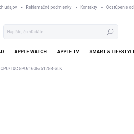
ch údajov
Reklamačné podmienky
Kontakty
Odstúpenie od
Hľadať
AD
APPLE WATCH
APPLE TV
SMART & LIFESTYL
C CPU/10C GPU/16GB/512GB-SLK
otenia
€1 414,50
/ ks
€1 150 bez DPH
Jednotková
✓ NA SKLADE
cena: