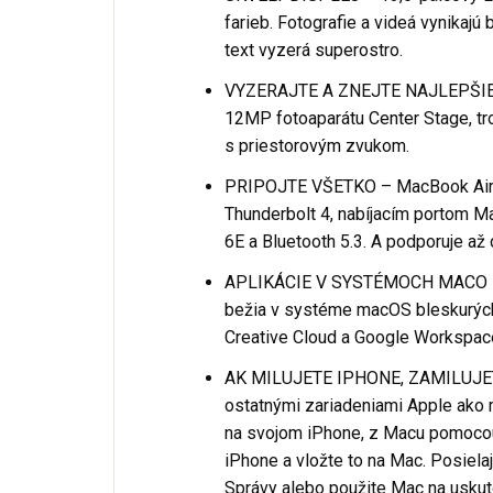
farieb. Fotografie a videá vynikajú
text vyzerá superostro.
VYZERAJTE A ZNEJTE NAJLEPŠIE –
12MP fotoaparátu Center Stage, t
s priestorovým zvukom.
PRIPOJTE VŠETKO – MacBook Air 
Thunderbolt 4, nabíjacím portom M
6E a Bluetooth 5.3. A podporuje až 
APLIKÁCIE V SYSTÉMOCH MACO RAD
bežia v systéme macOS bleskurých
Creative Cloud a Google Workspac
AK MILUJETE IPHONE, ZAMILUJETE
ostatnými zariadeniami Apple ako m
na svojom iPhone, z Macu pomocou 
iPhone a vložte to na Mac. Posiela
Správy alebo použite Mac na uskut