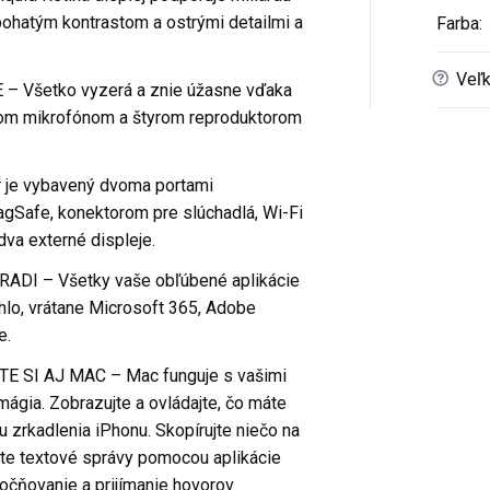
 bohatým kontrastom a ostrými detailmi a
Farba
:
?
Veľk
 Všetko vyzerá a znie úžasne vďaka
rom mikrofónom a štyrom reproduktorom
je vybavený dvoma portami
agSafe, konektorom pre slúchadlá, Wi-Fi
dva externé displeje.
I – Všetky vaše obľúbené aplikácie
lo, vrátane Microsoft 365, Adobe
e.
 SI AJ MAC – Mac funguje s vašimi
ágia. Zobrazujte a ovládajte, čo máte
zrkadlenia iPhonu. Skopírujte niečo na
jte textové správy pomocou aplikácie
očňovanie a prijímanie hovorov