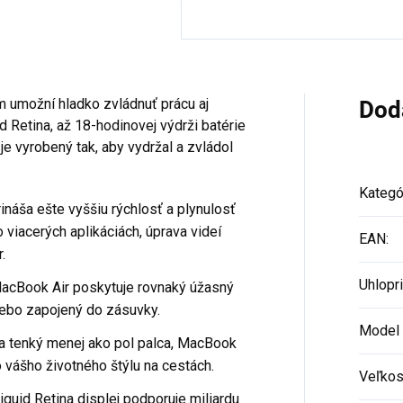
 umožní hladko zvládnuť prácu aj
Dod
d Retina, až 18-hodinovej výdrži batérie
e vyrobený tak, aby vydržal a zvládol
Kategó
áša ešte vyššiu rýchlosť a plynulosť
o viacerých aplikáciách, úprava videí
EAN
:
.
Uhlopr
cBook Air poskytuje rovnaký úžasný
alebo zapojený do zásuvky.
Model
tenký menej ako pol palca, MacBook
o vášho životného štýlu na cestách.
Veľko
uid Retina displej podporuje miliardu