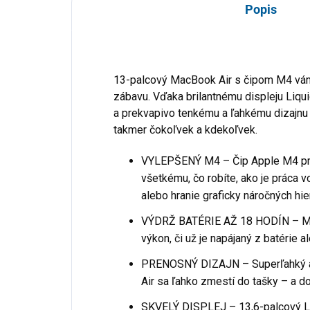
Popis
13-palcový MacBook Air s čipom M4 vám
zábavu. Vďaka brilantnému displeju Liqui
a prekvapivo tenkému a ľahkému dizajnu j
takmer čokoľvek a kdekoľvek.
VYLEPŠENÝ M4 – Čip Apple M4 prin
všetkému, čo robíte, ako je práca v
alebo hranie graficky náročných hier
VÝDRŽ BATÉRIE AŽ 18 HODÍN – Ma
výkon, či už je napájaný z batérie 
PRENOSNÝ DIZAJN – Superľahký a 
Air sa ľahko zmestí do tašky – a d
SKVELÝ DISPLEJ – 13,6-palcový Liq