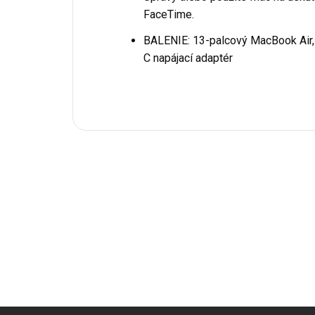
FaceTime.
BALENIE:
13-palcový MacBook Air,
C napájací adaptér
Z