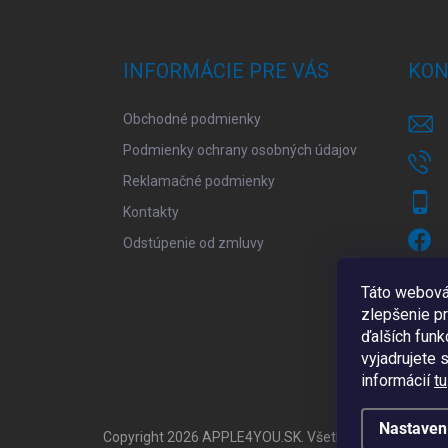
á
p
ä
INFORMÁCIE PRE VÁS
KON
t
i
Obchodné podmienky
e
Podmienky ochrany osobných údajov
Reklamačné podmienky
Kontakty
Odstúpenie od zmluvy
Táto webová
zlepšenie p
ďalších funkc
vyjadrujete 
informácií
tu
Nastaven
Copyright 2026
APPLE4YOU.SK
. Všetky práva vyhrade