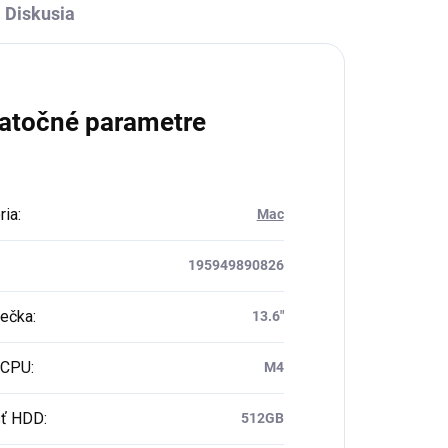
Diskusia
atočné parametre
ria
:
Mac
195949890826
iečka
:
13.6"
 CPU
:
M4
sť HDD
:
512GB