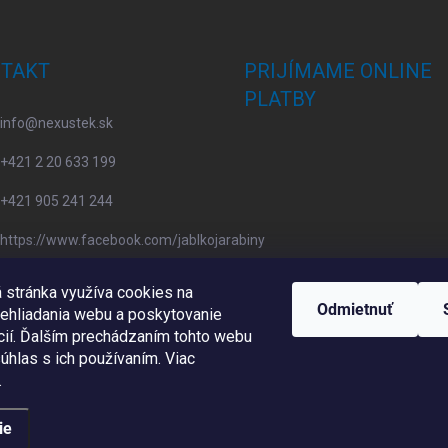
TAKT
PRIJÍMAME ONLINE
PLATBY
info
@
nexustek.sk
+421 2 20 633 199
+421 905 241 244
https://www.facebook.com/jablkojarabiny
apple4you.sk
 stránka využíva cookies na
Odmietnuť
rehliadania webu a poskytovanie
ií.
Ďalším prechádzaním tohto webu
súhlas s ich používaním. Viac
.
ie
né.