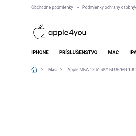
Prejsť
Obchodné podmienky
Podmienky ochrany osobný
na
obsah
IPHONE
PRÍSLUŠENSTVO
MAC
IP
Domov
Mac
Apple MBA 13.6" SKY BLUE/M4 10
Neohodnotené
Podrobnosti hodn