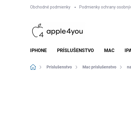
Prejsť
Obchodné podmienky
Podmienky ochrany osobný
na
obsah
IPHONE
PRÍSLUŠENSTVO
MAC
IP
Domov
Príslušenstvo
Mac príslušenstvo
na
Neohodnotené
Podrobnosti hodn