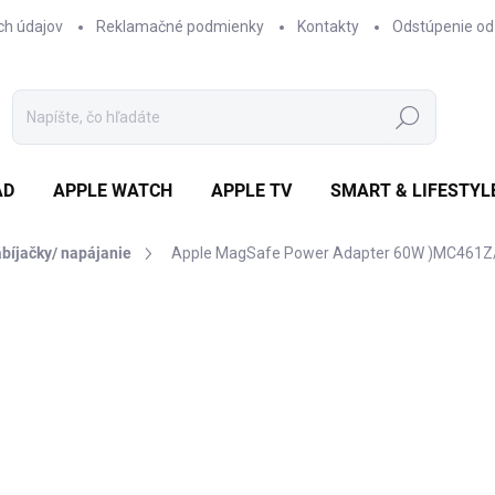
ch údajov
Reklamačné podmienky
Kontakty
Odstúpenie od
Hľadať
AD
APPLE WATCH
APPLE TV
SMART & LIFESTYL
bíjačky/ napájanie
Apple MagSafe Power Adapter 60W )MC461Z
otenia
ZNAČKA:
APPLE
€76,26
/ ks
€62 bez DPH
Jednotková
€76,26 / 1 ks
cena:
✓ NA SKLADE