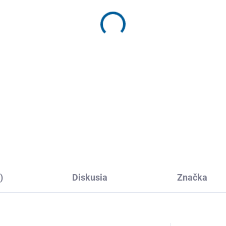
MÔŽEME DORUČIŤ DO:
11.8.2
−
+
DETAILNÉ INFORMÁCIE
)
Diskusia
Značka