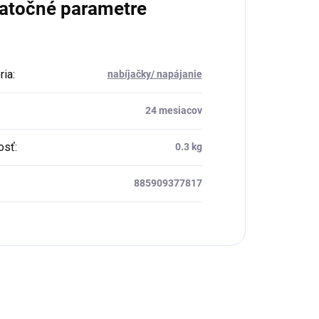
atočné parametre
ria
:
nabíjačky/ napájanie
:
24 mesiacov
osť
:
0.3 kg
885909377817