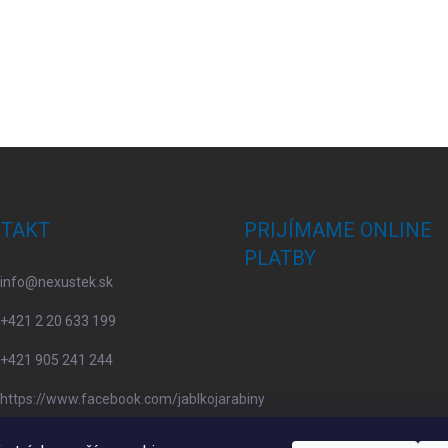
TAKT
PRIJÍMAME ONLINE
PLATBY
info
@
nexustek.sk
+421 2 20 633 199
+421 905 241 244
https://www.facebook.com/jablkojarabiny
apple4you.sk