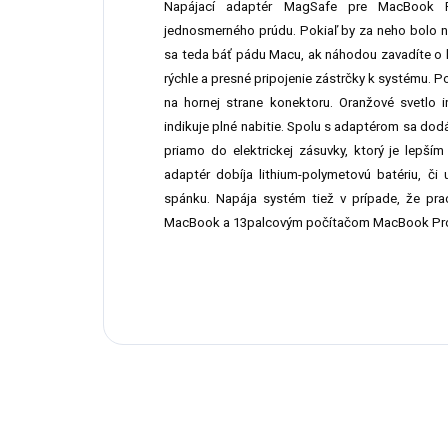
Napájací adaptér MagSafe pre MacBook 
jednosmerného prúdu. Pokiaľ by za neho bolo n
sa teda báť pádu Macu, ak náhodou zavadíte o k
rýchle a presné pripojenie zástrčky k systému. 
na hornej strane konektoru. Oranžové svetlo i
indikuje plné nabitie. Spolu s adaptérom sa dodá
priamo do elektrickej zásuvky, ktorý je lepší
adaptér dobíja lithium-polymetovú batériu, či
spánku. Napája systém tiež v prípade, že pra
MacBook a 13palcovým počítačom MacBook Pr