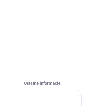
026
Pridať do košíka
OPÝTAŤ SA
STRÁŽIŤ
Ostatné informácie