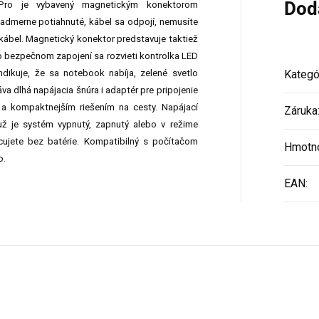
Dod
Pro je vybavený magnetickým konektorom
admerne potiahnuté, kábel sa odpojí, nemusíte
ábel. Magnetický konektor predstavuje taktiež
Po bezpečnom zapojení sa rozvieti kontrolka LED
ndikuje, že sa notebook nabíja, zelené svetlo
Kategó
va dlhá napájacia šnúra i adaptér pre pripojenie
m a kompaktnejším riešením na cesty. Napájací
Záruka
 už je systém vypnutý, zapnutý alebo v režime
cujete bez batérie. Kompatibilný s počítačom
Hmotn
o.
EAN
: