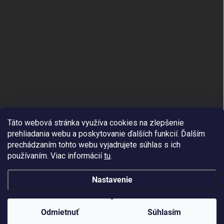
Táto webová stránka využíva cookies na zlepšenie
prehliadania webu a poskytovanie ďalších funkcií.
Ďalším
prechádzaním tohto webu vyjadrujete súhlas s ich
používaním. Viac informácií
tu
.
Nastavenie
Copyright 2026
APPLE4YOU.SK
. Všetky práva vyhradené.
Odmietnuť
Súhlasím
Vytvoril Shoptet