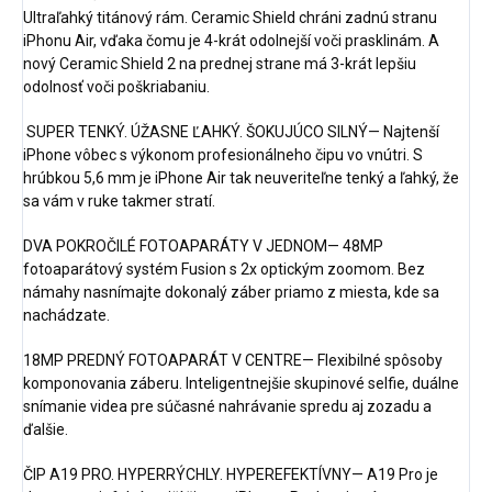
Ultraľahký titánový rám. Ceramic Shield chráni zadnú stranu
iPhonu Air, vďaka čomu je 4-krát odolnejší voči prasklinám. A
nový Ceramic Shield 2 na prednej strane má 3-krát lepšiu
odolnosť voči poškriabaniu.
SUPER TENKÝ. ÚŽASNE ĽAHKÝ. ŠOKUJÚCO SILNÝ— Najtenší
iPhone vôbec s výkonom profesionálneho čipu vo vnútri. S
hrúbkou 5,6 mm je iPhone Air tak neuveriteľne tenký a ľahký, že
sa vám v ruke takmer stratí.
DVA POKROČILÉ FOTOAPARÁTY V JEDNOM— 48MP
fotoaparátový systém Fusion s 2x optickým zoomom. Bez
námahy nasnímajte dokonalý záber priamo z miesta, kde sa
nachádzate.
18MP PREDNÝ FOTOAPARÁT V CENTRE— Flexibilné spôsoby
komponovania záberu. Inteligentnejšie skupinové selfie, duálne
snímanie videa pre súčasné nahrávanie spredu aj zozadu a
ďalšie.
ČIP A19 PRO. HYPERRÝCHLY. HYPEREFEKTÍVNY— A19 Pro je