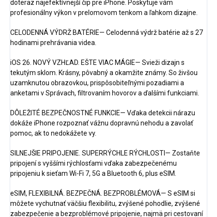
doteraz najefektívnejší čip pre iPhone. Poskytuje vám
profesionálny výkon v prelomovom tenkom a ľahkom dizajne.
CELODENNÁ VÝDRŽ BATÉRIE— Celodenná výdrž batérie až s 27
hodinami prehrávania videa.
iOS 26. NOVÝ VZHĽAD. EŠTE VIAC MÁGIE— Svieži dizajn s
tekutým sklom. Krásny, pôvabný a okamžite známy. So živšou
uzamknutou obrazovkou, prispôsobiteľnými pozadiami a
anketami v Správach, filtrovaním hovorov a ďalšími funkciami.
DÔLEŽITÉ BEZPEČNOSTNÉ FUNKCIE— Vďaka detekcii nárazu
dokáže iPhone rozpoznať vážnu dopravnú nehodu a zavolať
pomoc, ak to nedokážete vy.
SILNEJŠIE PRIPOJENIE. SUPERRÝCHLE RÝCHLOSTI— Zostaňte
pripojení s vyššími rýchlosťami vďaka zabezpečenému
pripojeniu k sieťam Wi-Fi 7, 5G a Bluetooth 6, plus eSIM.
eSIM, FLEXIBILNÁ. BEZPEČNÁ. BEZPROBLÉMOVÁ— S eSIM si
môžete vychutnať väčšiu flexibilitu, zvýšené pohodlie, zvýšené
zabezpečenie a bezproblémové pripojenie, najmä pri cestovaní