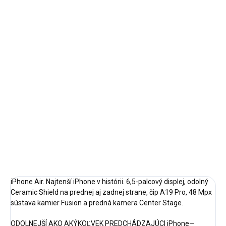
Jednotková
✓ NA SKLADE
cena:
MÔŽEME
DORUČIŤ DO:
12.8.2026
−
+
Pridať do košíka
DETAILNÉ INFORMÁCIE
OPÝTAŤ SA
STRÁŽIŤ
iPhone Air. Najtenší iPhone v histórii. 6,5-palcový displej, odolný
Ceramic Shield na prednej aj zadnej strane, čip A19 Pro, 48 Mpx
sústava kamier Fusion a predná kamera Center Stage.
ODOLNEJŠÍ AKO AKÝKOĽVEK PREDCHÁDZAJÚCI iPhone—