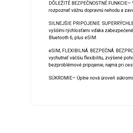
DÔLEŽITÉ BEZPEČNOSTNÉ FUNKCIE— Vďa
rozpoznať vážnu dopravnú nehodu a zavo
SILNEJŠIE PRIPOJENIE. SUPERRÝCHLE 
vyššími rýchlosťami vďaka zabezpečeném
Bluetooth 6, plus eSIM.
eSIM, FLEXIBILNÁ. BEZPEČNÁ. BEZPR
vychutnať väčšiu flexibilitu, zvýšené po
bezproblémové pripojenie, najmä pri cest
SÚKROMIE— Úplne nová úroveň súkromia