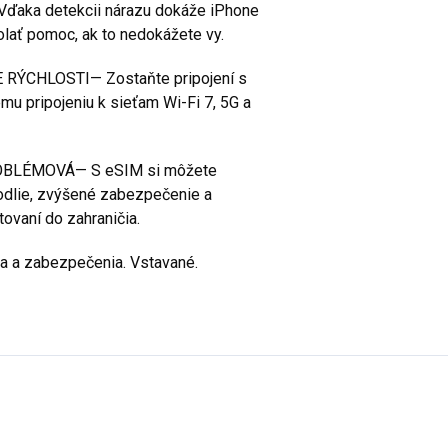
ka detekcii nárazu dokáže iPhone
lať pomoc, ak to nedokážete vy.
RÝCHLOSTI— Zostaňte pripojení s
u pripojeniu k sieťam Wi-Fi 7, 5G a
OBLÉMOVÁ— S eSIM si môžete
hodlie, zvýšené zabezpečenie a
ovaní do zahraničia.
 a zabezpečenia. Vstavané.