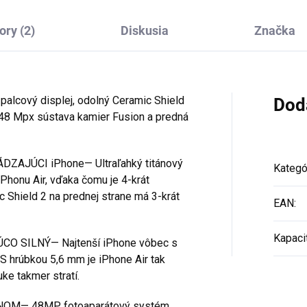
ory (2)
Diskusia
Značka
5-palcový displej, odolný Ceramic Shield
Dod
, 48 Mpx sústava kamier Fusion a predná
JÚCI iPhone— Ultraľahký titánový
Kategó
iPhonu Air, vďaka čomu je 4-krát
c Shield 2 na prednej strane má 3-krát
EAN
:
Kapaci
O SILNÝ— Najtenší iPhone vôbec s
S hrúbkou 5,6 mm je iPhone Air tak
uke takmer stratí.
OM— 48MP fotoaparátový systém