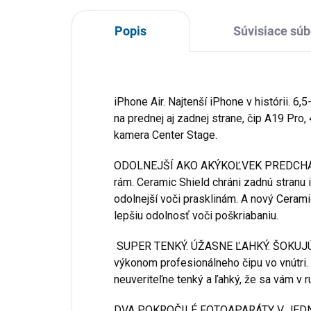
Popis
Súvisiace súb
iPhone Air. Najtenší iPhone v histórii. 6,
na prednej aj zadnej strane, čip A19 Pro
kamera Center Stage.
ODOLNEJŠÍ AKO AKÝKOĽVEK PREDCHÁDZA
rám. Ceramic Shield chráni zadnú stranu 
odolnejší voči prasklinám. A nový Cerami
lepšiu odolnosť voči poškriabaniu.
SUPER TENKÝ. ÚŽASNE ĽAHKÝ. ŠOKUJÚC
výkonom profesionálneho čipu vo vnútri. 
neuveriteľne tenký a ľahký, že sa vám v r
DVA POKROČILÉ FOTOAPARÁTY V JEDN