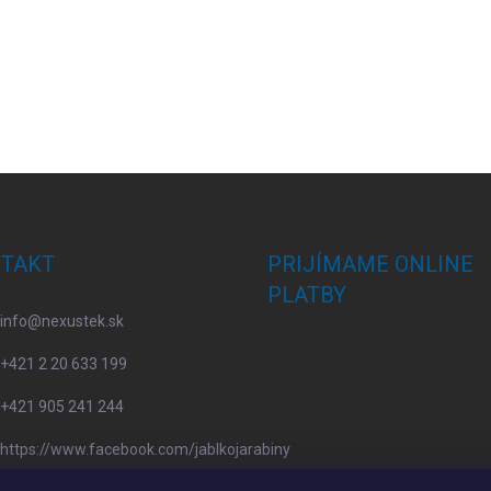
TAKT
PRIJÍMAME ONLINE
PLATBY
info
@
nexustek.sk
+421 2 20 633 199
+421 905 241 244
https://www.facebook.com/jablkojarabiny