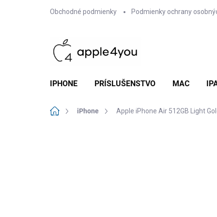
Prejsť
Obchodné podmienky
Podmienky ochrany osobný
na
obsah
IPHONE
PRÍSLUŠENSTVO
MAC
IP
Domov
iPhone
Apple iPhone Air 512GB Light Go
Neohodnotené
Podrobnosti hodn
NEW