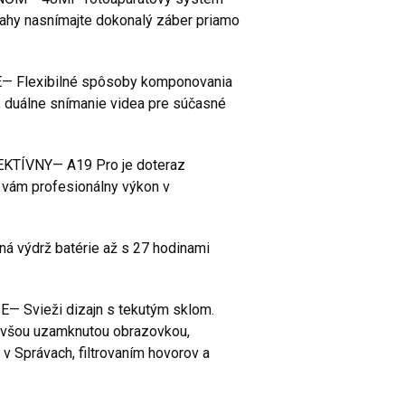
hy nasnímajte dokonalý záber priamo
Flexibilné spôsoby komponovania
e, duálne snímanie videa pre súčasné
KTÍVNY— A19 Pro je doteraz
e vám profesionálny výkon v
výdrž batérie až s 27 hodinami
 Svieži dizajn s tekutým sklom.
živšou uzamknutou obrazovkou,
v Správach, filtrovaním hovorov a