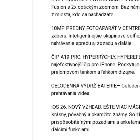
Fusion s 2x optickým zoomom. Bez náma
z miesta, kde sa nachádzate.
18MP PREDNÝ FOTOAPARÁT V CENTRE— 
záberu. Inteligentnejšie skupinové selfi
nahrávanie spredu aj zozadu a ďalšie.
ČIP A19 PRO. HYPERRÝCHLY. HYPEREFE
najefektívnejší čip pre iPhone. Poskytuj
prelomovom tenkom a ľahkom dizajne.
CELODENNÁ VÝDRŽ BATÉRIE— Celodenná 
prehrávania videa.
iOS 26. NOVÝ VZHĽAD. EŠTE VIAC MÁGIE—
Krásny, pôvabný a okamžite známy. So 
prispôsobiteľnými pozadiami a anketami 
ďalšími funkciami.