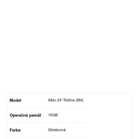
Jednotková
DOSTUPNOSŤ NA DOTAZ
cena:
MÔŽEME
DORUČIŤ DO:
21.8.2026
−
+
Pridať do košíka
DETAILNÉ INFORMÁCIE
OPÝTAŤ SA
STRÁŽIŤ
Model
iMac 24" Retina (M4)
Operačná pamäť
16GB
Farba
Strieborná