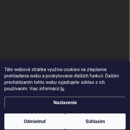
Táto webová stránka využíva cookies na zlepšenie
prehliadania webu a poskytovanie ďalších funkcií.
Ďalším
prechádzaním tohto webu vyjadrujete súhlas s ich
používaním. Viac informácií
tu
.
Nastavenie
Copyright 2026
APPLE4YOU.SK
. Všetky práva vyhradené.
Odmietnuť
Súhlasím
Vytvoril Shoptet